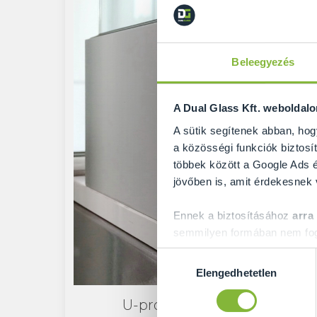
Beleegyezés
A Dual Glass Kft. weboldal
A sütik segítenek abban, hog
a közösségi funkciók biztosít
többek között a Google Ads é
jövőben is, amit érdekesnek
Ennek a biztosításához
arra
semmilyen formában nem fogu
Előre is köszönjük!
Hozzájárulás
Elengedhetetlen
kiválasztása
U-profilos üvegkorlát