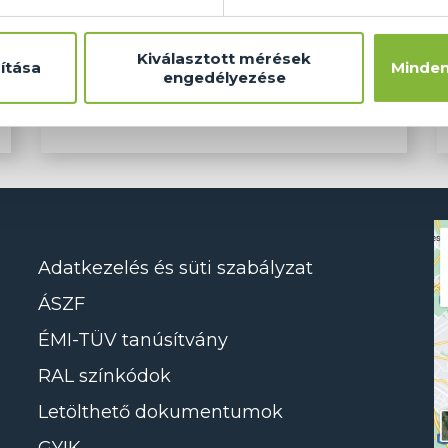
Ajánlat
Kiválasztott mérések
ítása
Minden
engedélyezése
Adatkezelés és süti szabályzat
ÁSZF
ÉMI-TÜV tanúsítvány
RAL színkódok
Letölthető dokumentumok