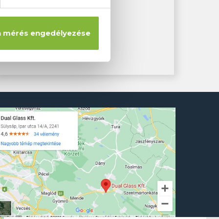
Ajánlat
 mérés engedélyezése