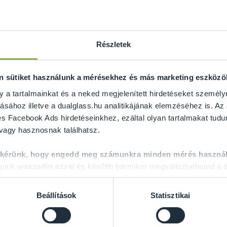
Részletek
on sütiket használunk a mérésekhez és más marketing eszköz
y a tartalmainkat és a neked megjelenített hirdetéseket személy
ásához illetve a dualglass.hu analitikájának elemzéséhez is. Az
s Facebook Ads hirdetéseinkhez, ezáltal olyan tartalmakat tudu
 vagy hasznosnak találhatsz.
 kérünk, hogy engedd meg számunkra minden mérés használ
nk visszaélni ezzel és később bármikor megváltoztathatod a d
Beállítások
Statisztikai
Pontmegfogásos üvegkorlát