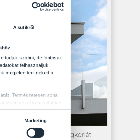
A sütikről
ökhöz
re tudjuk szabni, de fontosak
 adatokat felhasználjuk
nk megjeleníteni neked a
atát.
Természetesen soha
öntésed ezzel kapcsolatban.
Marketing
Fémoszlopos üvegkorlát