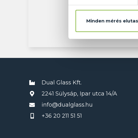
Ajánlat
Minden mérés elutas
Dual Glass Kft.
2241 Sülysáp, Ipar utca 14/A
info@dualglass.hu
+36 20 211 51 51