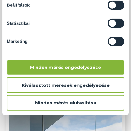
soha semmilyen formában nem fogunk visszaélni ezzel
Beállítások
és később bármikor megváltoztathatod a döntésed ezzel
kapcsolatban. Előre is köszönjük!
Statisztikai
Marketing
Minden mérés engedélyezése
Kiválasztott mérések engedélyezése
Minden mérés elutasítása