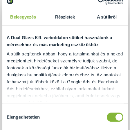
Beleegyezés
Részletek
A sütikről
A Dual Glass Kft. weboldalon sütiket használunk a
mérésekhez és más marketing eszközökhöz
A sütik segítenek abban, hogy a tartalmainkat és a neked
megjelenített hirdetéseket személyre tudjuk szabni, de
fontosak a közösségi funkciók biztosításához illetve a
dualglass.hu analitikájának elemzéséhez is. Az adatokat
felhasználjuk többek között a Google Ads és Facebook
Ads hirdetéseinkhez, ezáltal olyan tartalmakat tudunk
Pontmegfogásos üvegkorlát
megjeleníteni neked a jövőben is, amit érdekesnek vagy
hasznosnak találhatsz.
Hozzájárulás
Ennek a biztosításához
arra kérünk, hogy engedd meg
Elengedhetetlen
kiválasztása
Ajánlat
számunkra minden mérés használatát.
Természetesen