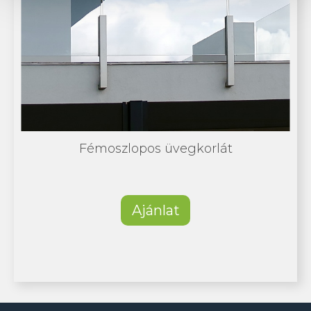
Fémoszlopos üvegkorlát
Ajánlat