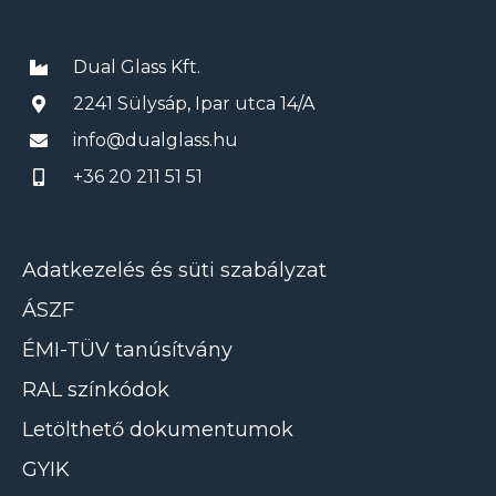
Dual Glass Kft.
2241 Sülysáp, Ipar utca 14/A
info@dualglass.hu
+36 20 211 51 51
Adatkezelés és süti szabályzat
ÁSZF
ÉMI-TÜV tanúsítvány
RAL színkódok
Letölthető dokumentumok
GYIK