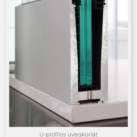
U-profilos üvegkorlát