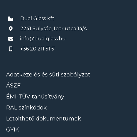
Dual Glass Kft.
2241 Sülysáp, Ipar utca 14/A
info@dualglass.hu
+36 20 211 51 51
Adatkezelés és süti szabályzat
ÁSZF
ÉMI-TÜV tanúsítvány
RAL színkódok
Letölthető dokumentumok
GYIK