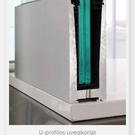
U-profilos üvegkorlát