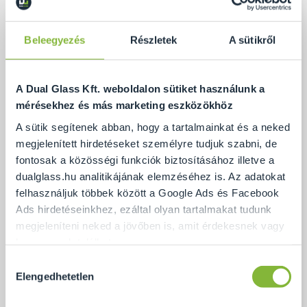
Beleegyezés
Részletek
A sütikről
A Dual Glass Kft. weboldalon sütiket használunk a
mérésekhez és más marketing eszközökhöz
A sütik segítenek abban, hogy a tartalmainkat és a neked
megjelenített hirdetéseket személyre tudjuk szabni, de
fontosak a közösségi funkciók biztosításához illetve a
dualglass.hu analitikájának elemzéséhez is. Az adatokat
felhasználjuk többek között a Google Ads és Facebook
Ads hirdetéseinkhez, ezáltal olyan tartalmakat tudunk
Pontmegfogásos üvegkorlát
megjeleníteni neked a jövőben is, amit érdekesnek vagy
hasznosnak találhatsz.
Hozzájárulás
Ennek a biztosításához
arra kérünk, hogy engedd meg
Elengedhetetlen
kiválasztása
Ajánlat
számunkra minden mérés használatát.
Természetesen