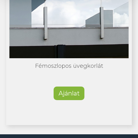
Fémoszlopos üvegkorlát
Ajánlat