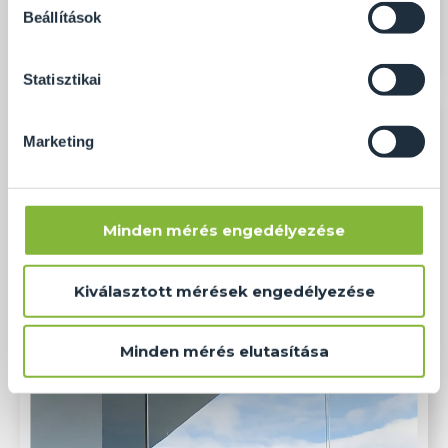
soha semmilyen formában nem fogunk visszaélni ezzel
Beállítások
és később bármikor megváltoztathatod a döntésed ezzel
kapcsolatban. Előre is köszönjük!
Statisztikai
Marketing
Minden mérés engedélyezése
Kiválasztott mérések engedélyezése
Minden mérés elutasítása