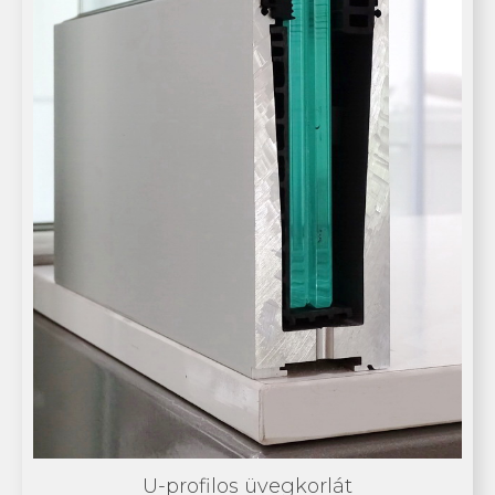
U-profilos üvegkorlát