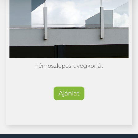
Fémoszlopos üvegkorlát
Ajánlat