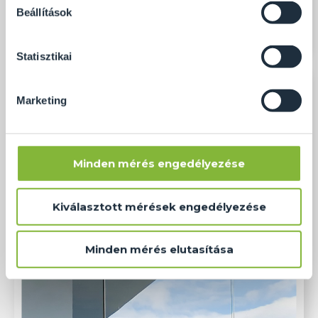
soha semmilyen formában nem fogunk visszaélni ezzel
Beállítások
és később bármikor megváltoztathatod a döntésed ezzel
kapcsolatban. Előre is köszönjük!
Statisztikai
Marketing
Minden mérés engedélyezése
Kiválasztott mérések engedélyezése
Minden mérés elutasítása