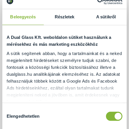
Beleegyezés
Részletek
A sütikről
A Dual Glass Kft. weboldalon sütiket használunk a
mérésekhez és más marketing eszközökhöz
A sütik segítenek abban, hogy a tartalmainkat és a neked
megjelenített hirdetéseket személyre tudjuk szabni, de
fontosak a közösségi funkciók biztosításához illetve a
dualglass.hu analitikájának elemzéséhez is. Az adatokat
felhasználjuk többek között a Google Ads és Facebook
Ads hirdetéseinkhez, ezáltal olyan tartalmakat tudunk
Pontmegfogásos üvegkorlát
megjeleníteni neked a jövőben is, amit érdekesnek vagy
hasznosnak találhatsz.
Hozzájárulás
Ennek a biztosításához
arra kérünk, hogy engedd meg
Elengedhetetlen
kiválasztása
Ajánlat
számunkra minden mérés használatát.
Természetesen