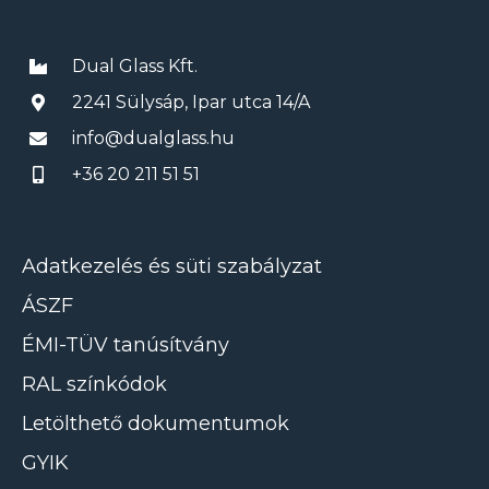
Dual Glass Kft.
2241 Sülysáp, Ipar utca 14/A
info@dualglass.hu
+36 20 211 51 51
Adatkezelés és süti szabályzat
ÁSZF
ÉMI-TÜV tanúsítvány
RAL színkódok
Letölthető dokumentumok
GYIK