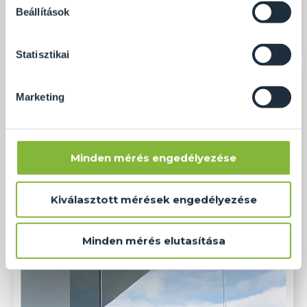
soha semmilyen formában nem fogunk visszaélni ezzel
Beállítások
és később bármikor megváltoztathatod a döntésed ezzel
kapcsolatban. Előre is köszönjük!
Statisztikai
Marketing
Minden mérés engedélyezése
Kiválasztott mérések engedélyezése
Minden mérés elutasítása