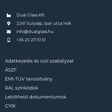
Dual Glass Kft.
2241 Sülysáp, Ipar utca 14/A
info@dualglass.hu
+36 20 211 51 51
Adatkezelés és süti szabályzat
ÁSZF
ÉMI-TÜV tanúsítvány
RAL színkódok
Letölthető dokumentumok
GYIK