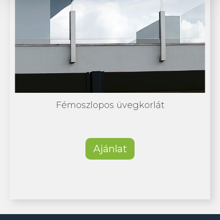
Fémoszlopos üvegkorlát
Ajánlat