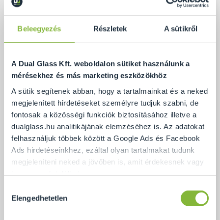
Beleegyezés
Részletek
A sütikről
A Dual Glass Kft. weboldalon sütiket használunk a
mérésekhez és más marketing eszközökhöz
A sütik segítenek abban, hogy a tartalmainkat és a neked
megjelenített hirdetéseket személyre tudjuk szabni, de
fontosak a közösségi funkciók biztosításához illetve a
dualglass.hu analitikájának elemzéséhez is. Az adatokat
felhasználjuk többek között a Google Ads és Facebook
Ads hirdetéseinkhez, ezáltal olyan tartalmakat tudunk
Pontmegfogásos üvegkorlát
megjeleníteni neked a jövőben is, amit érdekesnek vagy
hasznosnak találhatsz.
Hozzájárulás
Ennek a biztosításához
arra kérünk, hogy engedd meg
Elengedhetetlen
kiválasztása
Ajánlat
számunkra minden mérés használatát.
Természetesen