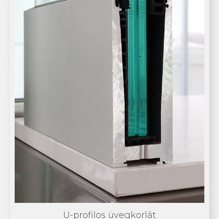
U-profilos üvegkorlát