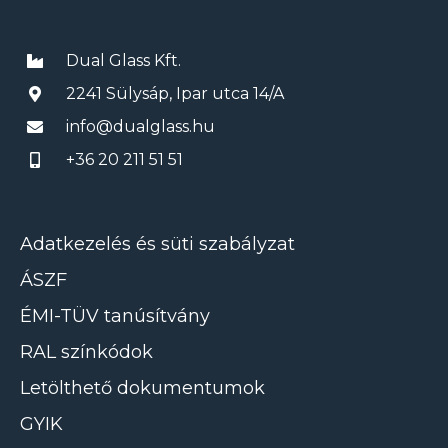
Dual Glass Kft.
2241 Sülysáp, Ipar utca 14/A
info@dualglass.hu
+36 20 211 51 51
Adatkezelés és süti szabályzat
ÁSZF
ÉMI-TÜV tanúsítvány
RAL színkódok
Letölthető dokumentumok
GYIK