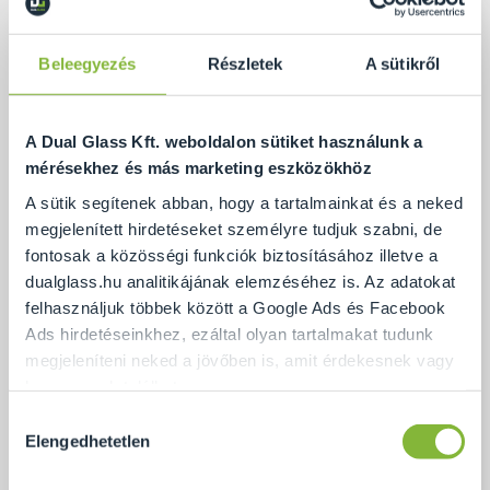
Beleegyezés
Részletek
A sütikről
A Dual Glass Kft. weboldalon sütiket használunk a
mérésekhez és más marketing eszközökhöz
A sütik segítenek abban, hogy a tartalmainkat és a neked
megjelenített hirdetéseket személyre tudjuk szabni, de
fontosak a közösségi funkciók biztosításához illetve a
dualglass.hu analitikájának elemzéséhez is. Az adatokat
felhasználjuk többek között a Google Ads és Facebook
Ads hirdetéseinkhez, ezáltal olyan tartalmakat tudunk
Pontmegfogásos üvegkorlát
megjeleníteni neked a jövőben is, amit érdekesnek vagy
hasznosnak találhatsz.
Hozzájárulás
Ennek a biztosításához
arra kérünk, hogy engedd meg
Elengedhetetlen
kiválasztása
Ajánlat
számunkra minden mérés használatát.
Természetesen