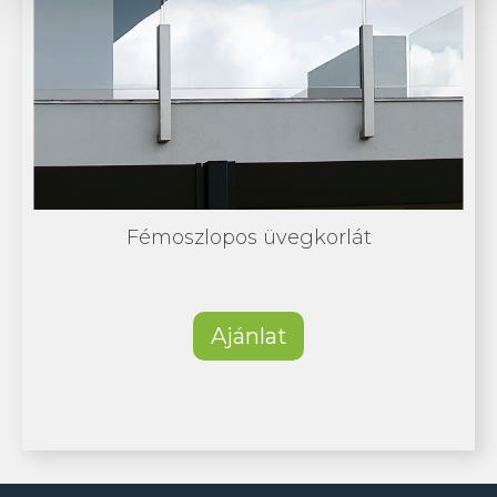
Fémoszlopos üvegkorlát
Ajánlat