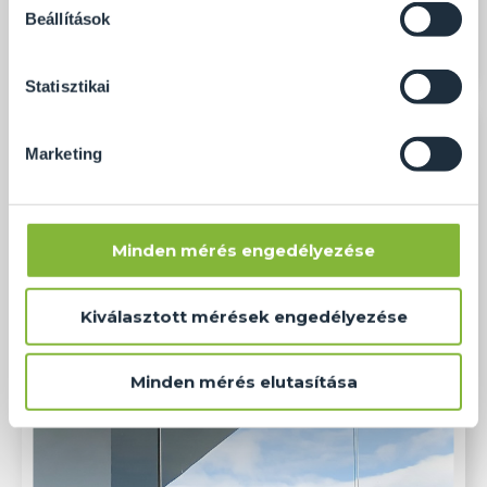
soha semmilyen formában nem fogunk visszaélni ezzel
Beállítások
és később bármikor megváltoztathatod a döntésed ezzel
kapcsolatban. Előre is köszönjük!
Statisztikai
Marketing
Minden mérés engedélyezése
Kiválasztott mérések engedélyezése
Minden mérés elutasítása