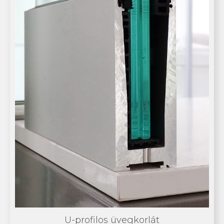
U-profilos üvegkorlát