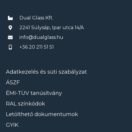
Dual Glass Kft.
2241 Sülysáp, Ipar utca 14/A
info@dualglass.hu
+36 20 211 51 51
Adatkezelés és süti szabályzat
ÁSZF
ÉMI-TÜV tanúsítvány
RAL színkódok
Letölthető dokumentumok
GYIK