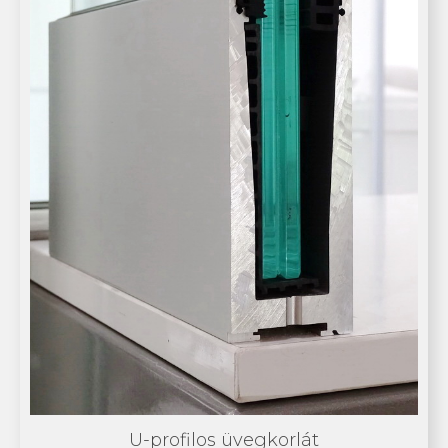
U-profilos üvegkorlát