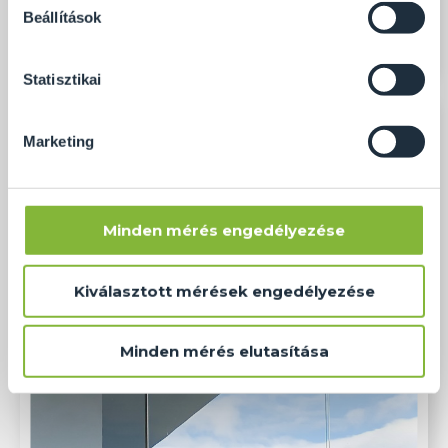
soha semmilyen formában nem fogunk visszaélni ezzel
Beállítások
és később bármikor megváltoztathatod a döntésed ezzel
kapcsolatban. Előre is köszönjük!
Statisztikai
Marketing
Minden mérés engedélyezése
Kiválasztott mérések engedélyezése
Minden mérés elutasítása