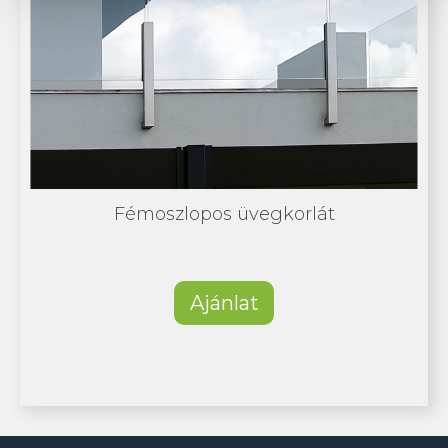
Fémoszlopos üvegkorlát
Ajánlat