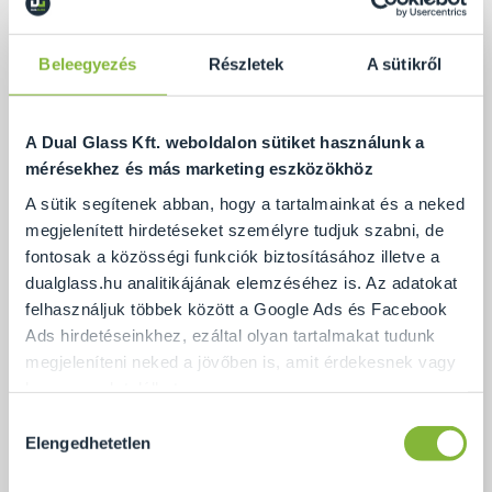
Beleegyezés
Részletek
A sütikről
A Dual Glass Kft. weboldalon sütiket használunk a
mérésekhez és más marketing eszközökhöz
A sütik segítenek abban, hogy a tartalmainkat és a neked
megjelenített hirdetéseket személyre tudjuk szabni, de
fontosak a közösségi funkciók biztosításához illetve a
dualglass.hu analitikájának elemzéséhez is. Az adatokat
felhasználjuk többek között a Google Ads és Facebook
Ads hirdetéseinkhez, ezáltal olyan tartalmakat tudunk
Pontmegfogásos üvegkorlát
megjeleníteni neked a jövőben is, amit érdekesnek vagy
hasznosnak találhatsz.
Hozzájárulás
Ennek a biztosításához
arra kérünk, hogy engedd meg
Elengedhetetlen
kiválasztása
Ajánlat
számunkra minden mérés használatát.
Természetesen