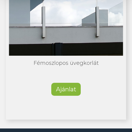
Fémoszlopos üvegkorlát
Ajánlat