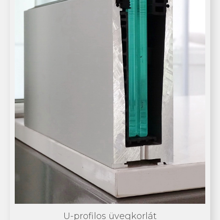
U-profilos üvegkorlát