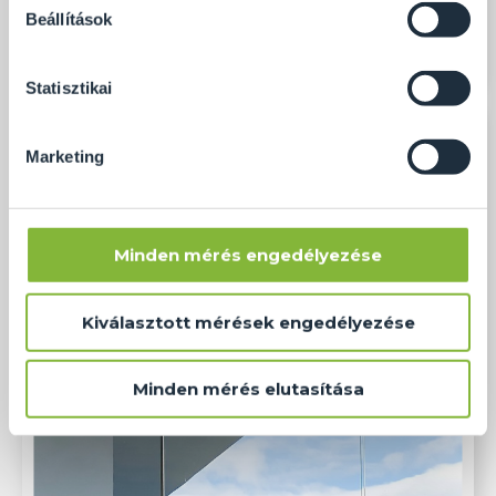
soha semmilyen formában nem fogunk visszaélni ezzel
Beállítások
és később bármikor megváltoztathatod a döntésed ezzel
kapcsolatban. Előre is köszönjük!
Statisztikai
Marketing
Minden mérés engedélyezése
Kiválasztott mérések engedélyezése
Minden mérés elutasítása