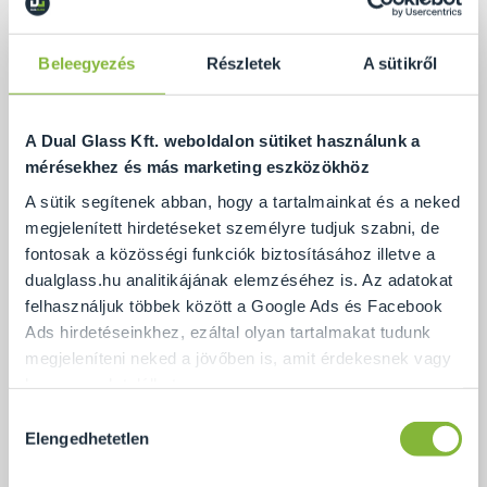
Beleegyezés
Részletek
A sütikről
A Dual Glass Kft. weboldalon sütiket használunk a
mérésekhez és más marketing eszközökhöz
A sütik segítenek abban, hogy a tartalmainkat és a neked
megjelenített hirdetéseket személyre tudjuk szabni, de
fontosak a közösségi funkciók biztosításához illetve a
dualglass.hu analitikájának elemzéséhez is. Az adatokat
felhasználjuk többek között a Google Ads és Facebook
Ads hirdetéseinkhez, ezáltal olyan tartalmakat tudunk
Pontmegfogásos üvegkorlát
megjeleníteni neked a jövőben is, amit érdekesnek vagy
hasznosnak találhatsz.
Hozzájárulás
Ennek a biztosításához
arra kérünk, hogy engedd meg
Elengedhetetlen
kiválasztása
Ajánlat
számunkra minden mérés használatát.
Természetesen