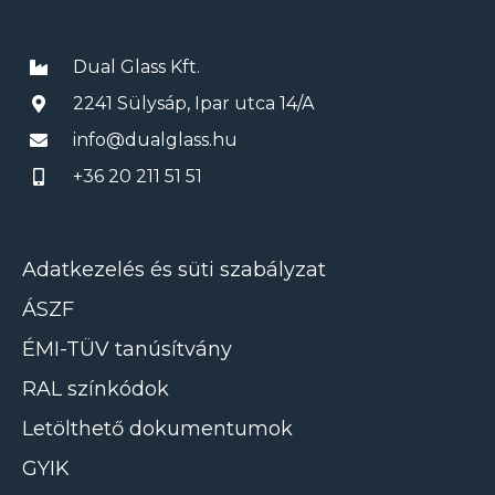
Dual Glass Kft.
2241 Sülysáp, Ipar utca 14/A
info@dualglass.hu
+36 20 211 51 51
Adatkezelés és süti szabályzat
ÁSZF
ÉMI-TÜV tanúsítvány
RAL színkódok
Letölthető dokumentumok
GYIK