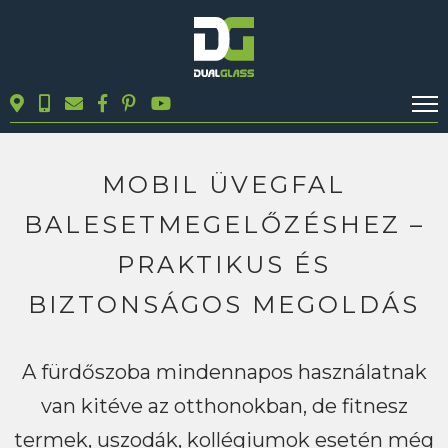
KALKULÁTOROK
TERMÉKEK
MOBIL ÜVEGFAL
BLOG
BALESETMEGELŐZÉSHEZ –
MUNKÁINK
PRAKTIKUS ÉS
KAPCSOLAT
BIZTONSÁGOS MEGOLDÁS
Keresés
A fürdőszoba mindennapos használatnak
van kitéve az otthonokban, de fitnesz
termek, uszodák, kollégiumok esetén még