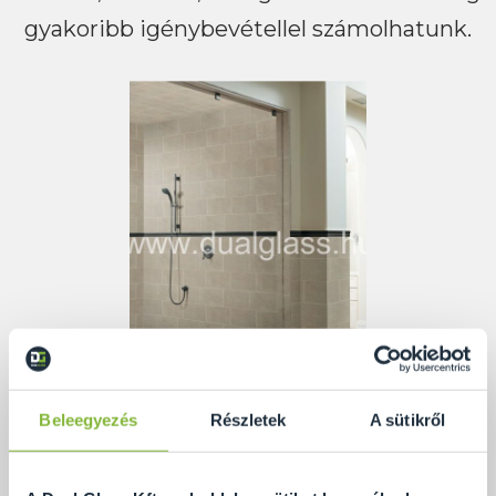
gyakoribb igénybevétellel számolhatunk.
Beleegyezés
Részletek
A sütikről
A fürdőszoba mindennapos használatnak van kitéve
az otthonokban, de fitnesz termek, uszodák,