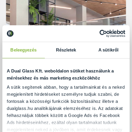
Beleegyezés
Részletek
A sütikről
A Dual Glass Kft. weboldalon sütiket használunk a
mérésekhez és más marketing eszközökhöz
A sütik segítenek abban, hogy a tartalmainkat és a neked
megjelenített hirdetéseket személyre tudjuk szabni, de
fontosak a közösségi funkciók biztosításához illetve a
dualglass.hu analitikájának elemzéséhez is. Az adatokat
felhasználjuk többek között a Google Ads és Facebook
Ads hirdetéseinkhez, ezáltal olyan tartalmakat tudunk
Rejtett U profilba rögzített üvegkorlát,
megjeleníteni neked a jövőben is, amit érdekesnek vagy