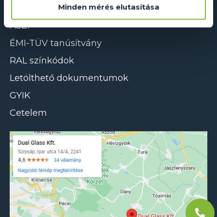
Minden mérés elutasítása
Adatkezelés és süti szabályzat
ÁSZF
ÉMI-TÜV tanúsítvány
RAL színkódok
Letölthető dokumentumok
GYIK
Cetelem