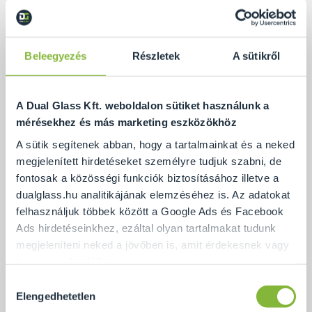
Beleegyezés
Részletek
A sütikről
Az S8-as típusú zuhanykabin jellemzői
A Dual Glass Kft. weboldalon sütiket használunk a
mérésekhez és más marketing eszközökhöz
A sütik segítenek abban, hogy a tartalmainkat és a neked
Az S8-as típusú, két üvegajtóval ellátott
megjelenített hirdetéseket személyre tudjuk szabni, de
zuhanykabin két darab, fix üvegről nyíló
fontosak a közösségi funkciók biztosításához illetve a
zuhanyajtóból áll, amely a sarkakon nyílik. A kétajtós
dualglass.hu analitikájának elemzéséhez is. Az adatokat
elrendezésnek köszönhetően ez a kabin típus ideális
felhasználjuk többek között a Google Ads és Facebook
megoldás lehet akár kis és/vagy akadálymentesített
Ads hirdetéseinkhez, ezáltal olyan tartalmakat tudunk
fürdőszobákban is.
megjeleníteni neked a jövőben is, amit érdekesnek vagy
hasznosnak találhatsz.
A két ajtó kifelé, 90 fokig nyithatóak, és szintén 90
Hozzájárulás
fokban, fehér mágneses PVC vízzáró profillal
Ennek a biztosításához
arra kérünk, hogy engedd meg
Elengedhetetlen
kiválasztása
záródnak egymáshoz.
számunkra minden mérés használatát.
Természetesen