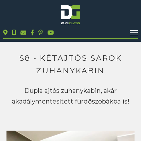
KALKULÁTOROK
TERMÉKEK
S8 - KÉTAJTÓS SAROK
BLOG
ZUHANYKABIN
MUNKÁINK
KAPCSOLAT
Dupla ajtós zuhanykabin, akár
akadálymentesített fürdőszobákba is!
Keresés