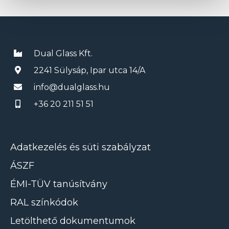
Dual Glass Kft.
2241 Sülysáp, Ipar utca 14/A
info@dualglass.hu
+36 20 211 51 51
Adatkezelés és süti szabályzat
ÁSZF
ÉMI-TÜV tanúsítvány
RAL színkódok
Letölthető dokumentumok