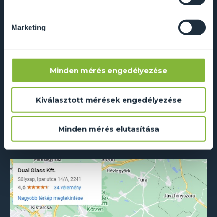
Marketing
Adatkezelés és süti szabályzat
ÁSZF
ÉMI-TÜV tanúsítvány
Minden mérés engedélyezése
RAL színkódok
Kiválasztott mérések engedélyezése
Letölthető dokumentumok
GYIK
Minden mérés elutasítása
Cetelem