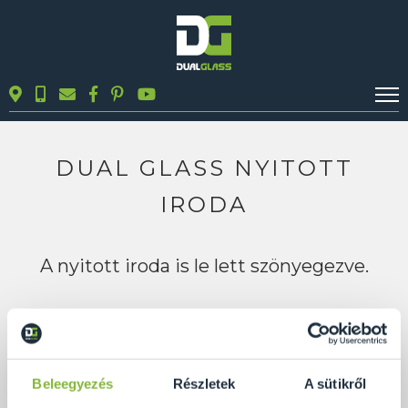
KALKULÁTOROK
TERMÉKEK
DUAL GLASS NYITOTT
BLOG
IRODA
MUNKÁINK
KAPCSOLAT
A nyitott iroda is le lett szönyegezve.
Keresés
Beleegyezés
Részletek
A sütikről