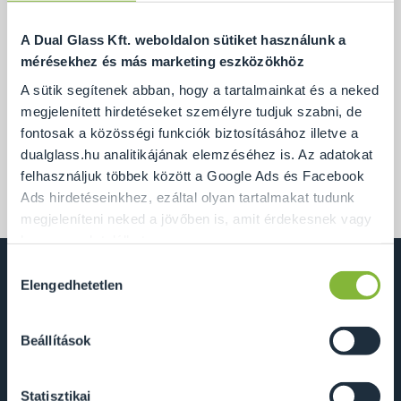
A Dual Glass Kft. weboldalon sütiket használunk a
mérésekhez és más marketing eszközökhöz
A sütik segítenek abban, hogy a tartalmainkat és a neked
megjelenített hirdetéseket személyre tudjuk szabni, de
fontosak a közösségi funkciók biztosításához illetve a
dualglass.hu analitikájának elemzéséhez is. Az adatokat
felhasználjuk többek között a Google Ads és Facebook
Végre a nyitott irodában is elkészült a padló szönyeg.
Ads hirdetéseinkhez, ezáltal olyan tartalmakat tudunk
megjeleníteni neked a jövőben is, amit érdekesnek vagy
hasznosnak találhatsz.
Hozzájárulás
Ennek a biztosításához
arra kérünk, hogy engedd meg
Elengedhetetlen
kiválasztása
Dual Glass Kft.
számunkra minden mérés használatát.
Természetesen
soha semmilyen formában nem fogunk visszaélni ezzel
2241 Sülysáp, Ipar utca 14/A
Beállítások
és később bármikor megváltoztathatod a döntésed ezzel
info@dualglass.hu
kapcsolatban. Előre is köszönjük!
+36 20 211 51 51
Statisztikai