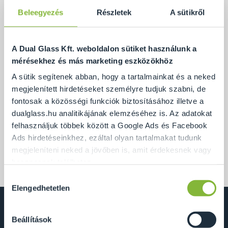
Beleegyezés
Részletek
A sütikről
A Dual Glass Kft. weboldalon sütiket használunk a
mérésekhez és más marketing eszközökhöz
A sütik segítenek abban, hogy a tartalmainkat és a neked
megjelenített hirdetéseket személyre tudjuk szabni, de
fontosak a közösségi funkciók biztosításához illetve a
dualglass.hu analitikájának elemzéséhez is. Az adatokat
felhasználjuk többek között a Google Ads és Facebook
Ads hirdetéseinkhez, ezáltal olyan tartalmakat tudunk
Új telephelyünkön lévő raktárunknak szintén
megjeleníteni neked a jövőben is, amit érdekesnek vagy
hasznosnak találhatsz.
elkészült az aljzata, mely 15 cm vastag ipari padló.
Hozzájárulás
Ennek a biztosításához
arra kérünk, hogy engedd meg
Elengedhetetlen
kiválasztása
számunkra minden mérés használatát.
Természetesen
soha semmilyen formában nem fogunk visszaélni ezzel
Beállítások
és később bármikor megváltoztathatod a döntésed ezzel
Dual Glass Kft.