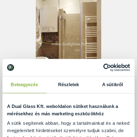
Beleegyezés
Részletek
A sütikről
A Dual Glass Kft. weboldalon sütiket használunk a
Ennek a sarokba épített zuhanykabinnak az
mérésekhez és más marketing eszközökhöz
érdekessége, hogy 4 oldalról fallal határolt.
A sütik segítenek abban, hogy a tartalmainkat és a neked
megjelenített hirdetéseket személyre tudjuk szabni, de
Az ajtó a sarkon átlóban van elhelyezve úgy, hogy az