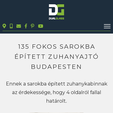
KALKULÁTOROK
TERMÉKEK
135 FOKOS SAROKBA
BLOG
ÉPÍTETT ZUHANYAJTÓ
MUNKÁINK
BUDAPESTEN
KAPCSOLAT
Ennek a sarokba épített zuhanykabinnak
Keresés
az érdekessége, hogy 4 oldalról fallal
határolt.