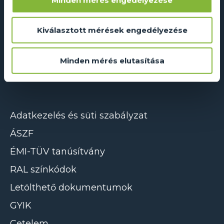
Dual Glass Kft.
Kiválasztott mérések engedélyezése
2241 Sülysáp, Ipar utca 14/A
info@dualglass.hu
Minden mérés elutasítása
+36 20 211 51 51
Adatkezelés és süti szabályzat
ÁSZF
ÉMI-TÜV tanúsítvány
RAL színkódok
Letölthető dokumentumok
GYIK
Cetelem