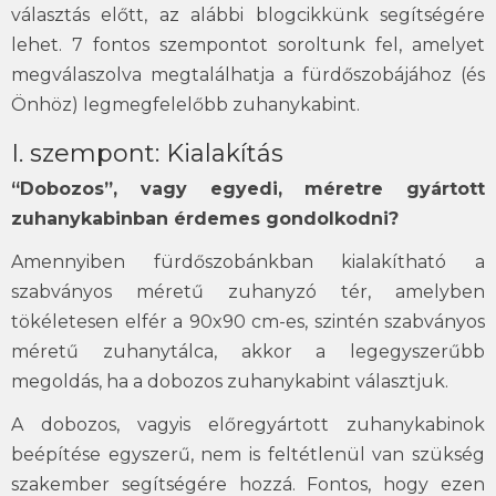
választás előtt, az alábbi blogcikkünk segítségére
lehet. 7 fontos szempontot soroltunk fel, amelyet
megválaszolva megtalálhatja a fürdőszobájához (és
Önhöz) legmegfelelőbb zuhanykabint.
I. szempont: Kialakítás
“Dobozos”, vagy egyedi, méretre gyártott
zuhanykabinban érdemes gondolkodni?
Amennyiben fürdőszobánkban kialakítható a
szabványos méretű zuhanyzó tér, amelyben
tökéletesen elfér a 90x90 cm-es, szintén szabványos
méretű zuhanytálca, akkor a legegyszerűbb
megoldás, ha a dobozos zuhanykabint választjuk.
A dobozos, vagyis előregyártott zuhanykabinok
beépítése egyszerű, nem is feltétlenül van szükség
szakember segítségére hozzá. Fontos, hogy ezen