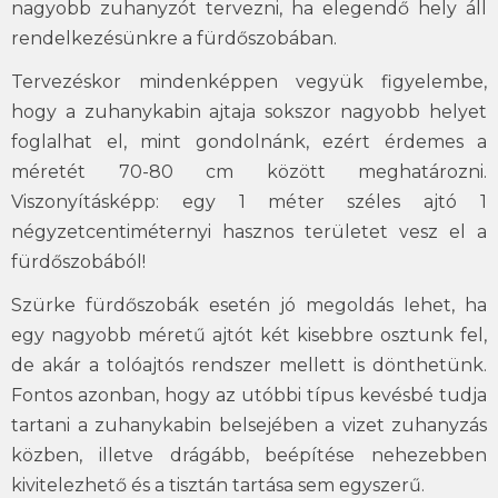
nagyobb zuhanyzót tervezni, ha elegendő hely áll
rendelkezésünkre a fürdőszobában.
Tervezéskor mindenképpen vegyük figyelembe,
hogy a zuhanykabin ajtaja sokszor nagyobb helyet
foglalhat el, mint gondolnánk, ezért érdemes a
méretét 70-80 cm között meghatározni.
Viszonyításképp: egy 1 méter széles ajtó 1
négyzetcentiméternyi hasznos területet vesz el a
fürdőszobából!
Szürke fürdőszobák esetén jó megoldás lehet, ha
egy nagyobb méretű ajtót két kisebbre osztunk fel,
de akár a tolóajtós rendszer mellett is dönthetünk.
Fontos azonban, hogy az utóbbi típus kevésbé tudja
tartani a zuhanykabin belsejében a vizet zuhanyzás
közben, illetve drágább, beépítése nehezebben
kivitelezhető és a tisztán tartása sem egyszerű.