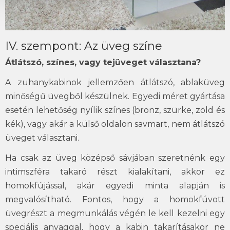
IV. szempont: Az üveg színe
Átlátszó, színes, vagy tejüveget választana?
A zuhanykabinok jellemzően átlátszó, ablaküveg
minőségű üvegből készülnek. Egyedi méret gyártása
esetén lehetőség nyílik színes (bronz, szürke, zöld és
kék), vagy akár a külső oldalon savmart, nem átlátszó
üveget választani.
Ha csak az üveg középső sávjában szeretnénk egy
intimszféra takaró részt kialakítani, akkor ez
homokfújással, akár egyedi minta alapján is
megvalósítható. Fontos, hogy a homokfúvott
üvegrészt a megmunkálás végén le kell kezelni egy
speciális anyaggal, hogy a kabin takarításakor ne