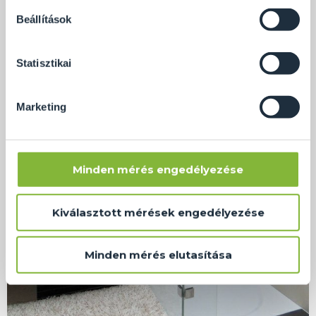
soha semmilyen formában nem fogunk visszaélni ezzel
Beállítások
és később bármikor megváltoztathatod a döntésed ezzel
kapcsolatban. Előre is köszönjük!
Statisztikai
Marketing
Minden mérés engedélyezése
Kiválasztott mérések engedélyezése
Minden mérés elutasítása