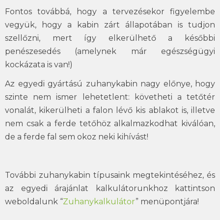
Fontos továbbá, hogy a tervezésekor figyelembe
vegyük, hogy a kabin zárt állapotában is tudjon
szellőzni, mert így elkerülhető a későbbi
penészesedés (amelynek már egészségügyi
kockázata is van!)
Az egyedi gyártású zuhanykabin nagy előnye, hogy
szinte nem ismer lehetetlent: követheti a tetőtér
vonalát, kikerülheti a falon lévő kis ablakot is, illetve
nem csak a ferde tetőhöz alkalmazkodhat kiválóan,
de a ferde fal sem okoz neki kihívást!
További zuhanykabin típusaink megtekintéséhez, és
az egyedi árajánlat kalkulátorunkhoz kattintson
weboldalunk “
Zuhanykalkulátor
” menüpontjára!