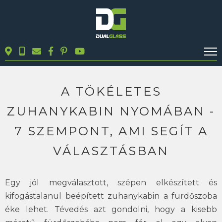
KALKULÁTOROK
TERMÉKEK
A TÖKÉLETES
BLOG
ZUHANYKABIN NYOMÁBAN -
MUNKÁINK
7 SZEMPONT, AMI SEGÍT A
KAPCSOLAT
VÁLASZTÁSBAN
Keresés
Egy jól megválasztott, szépen elkészített és
kifogástalanul beépített zuhanykabin a fürdőszoba
éke lehet. Tévedés azt gondolni, hogy a kisebb