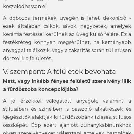
koszolódhasson el.
A dobozos termékek üvegén is lehet dekoráció -
ezek általában csíkok, sávok, négyzetek, amelyek
kerámia festéssel kerülnek az üveg külső felére. Ez a
festékréteg könnyen megsérülhet, ha keményebb
anyaggal találkozik, vagy a takarítás során túl erősen
dörzsölik a felületét.
V. szempont: A felületek bevonata
Matt, vagy inkább fényes felületű szerelvény illik
a fürdőszoba koncepciójába?
A jó érzékkel válogatott anyagok, valamint a
stílusában és színeiben is passzoló alkatrészek és
kiegészítők alakítják ki fürdőszobánk ízléses, stílusos
összképét. Épp ezért ajánlott zuhanykabinunkhoz
olyan szerelvényeket választani, amelyek hasonlóak