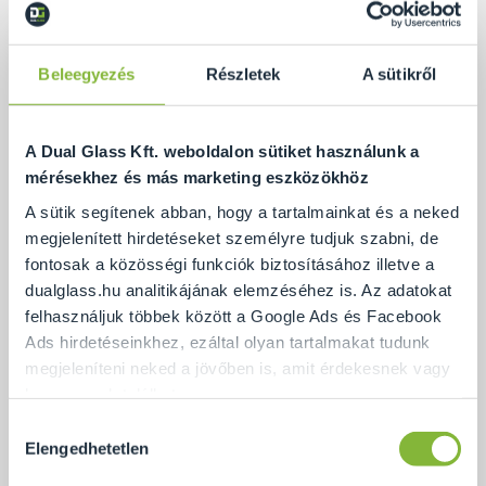
Íves ajtót, és íves üveget jellemzően a dobozos,
szabvány méretű kabinok esetében láthatunk
legtöbbször. Ebben az esetben zuhanykabin tálca
Beleegyezés
Részletek
A sütikről
használata mindenképpen ajánlott! Fontos, hogy a
tálca és a zuhanykabin íve is ugyanabban a
A Dual Glass Kft. weboldalon sütiket használunk a
méretben készüljön el.
mérésekhez és más marketing eszközökhöz
Az íves ajtókat nehezebb beállítani, beszerelni, és
A sütik segítenek abban, hogy a tartalmainkat és a neked
később felújítani is. Pótlásuk szinte lehetetlen, és
megjelenített hirdetéseket személyre tudjuk szabni, de
anyagilag sem túl megtérülő.
fontosak a közösségi funkciók biztosításához illetve a
dualglass.hu analitikájának elemzéséhez is. Az adatokat
Ha tartós, és a későbbiekben is könnyen felújítható
felhasználjuk többek között a Google Ads és Facebook
zuhanykabint szeretnénk, válasszuk inkább a
Ads hirdetéseinkhez, ezáltal olyan tartalmakat tudunk
szögletes kialakítást!
megjeleníteni neked a jövőben is, amit érdekesnek vagy
hasznosnak találhatsz.
Hozzájárulás
Ennek a biztosításához
arra kérünk, hogy engedd meg
Elengedhetetlen
kiválasztása
számunkra minden mérés használatát.
Természetesen