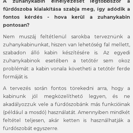
A zuhanykabin elhelyezését legtöbbször a
fürdőszoba kialakítása szabja meg, így adódik a
fontos kérdés - hova kerül a zuhanykabin
pontosan?
Nem muszáj feltétlenül sarokba terveznünk a
zuhanykabinunkat, hiszen van lehetőség fal mellett,
szabadon álló kabin készítésére is. Az egyedi
zuhanykabinok esetében a tetőtér sem okoz
problémát: a kabin vonala követheti a tetőtér ferde
formáját is.
A tervezés során fontos törekedni arra, hogy a
kabinunk jól megközelíthető legyen, és ne
akadályozzuk vele a fürdőszobánk más funkcióinak
(például a mosdó) használatát. Amennyiben mindkét
feltétel teljesen, akár ketten is használhatják a
fürdőszobát egyszerre.