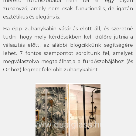
méretű fürdőszobába nem fér el egy olyan
zuhanyzó, amely nem csak funkcionális, de igazán
esztétikus és elegáns is.
Ha épp zuhanykabin vásárlás előtt áll, és szeretné
tudni, hogy mely kérdésekben kell dűlőre jutnia a
választás előtt, az alábbi blogcikkünk segítségére
lehet. 7 fontos szempontot soroltunk fel, amelyet
megválaszolva megtalálhatja a fürdőszobájához (és
Önhöz) legmegfelelőbb zuhanykabint.