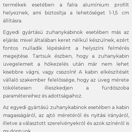
termékek esetében a falra alumínium profilt
helyeznek, ami biztosítja a lehetőséget 1-1,5 cm
állításra.
Egyedi gyártású zuhanykabinok esetében más az
eljárás: mivel általában keret nélkül készülnek, ezért
fontos nulladik lépésként a helyszíni felmérés
megejtése. Tartsuk észben, hogy a zuhanykabin
üvegelemeit a hőkezelés után már nem lehet
kisebbre vágni, vagy csiszolni! A kabin elkészítését
vállaló szakember felelőssége, hogy az üveg mérete
tökéletesen illeszkedjen a fürdőszoba
paramétereihez és adottságaihoz.
Az egyedi gyártású zuhanykabinok esetében a kabin
magasságáról, az ajtó méretéről és nyitási irányáról,
illetve a választott szerelvényekről és azok színéről is
mi döntünk.