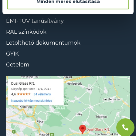
Minden mérés elutasítása
ÁSZF
ÉMI-TÜV tanúsítvány
RAL színkódok
Letölthető dokumentumok
GYIK
Cetelem