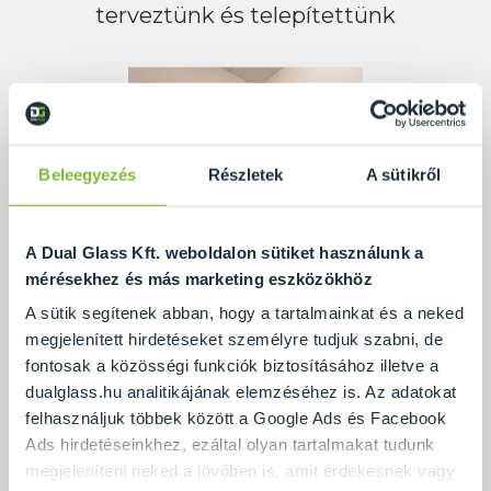
terveztünk és telepítettünk
Beleegyezés
Részletek
A sütikről
A Dual Glass Kft. weboldalon sütiket használunk a
mérésekhez és más marketing eszközökhöz
A sütik segítenek abban, hogy a tartalmainkat és a neked
megjelenített hirdetéseket személyre tudjuk szabni, de
fontosak a közösségi funkciók biztosításához illetve a
dualglass.hu analitikájának elemzéséhez is. Az adatokat
felhasználjuk többek között a Google Ads és Facebook
A kis méretű fürdőszoba adottságait figyelembe
Ads hirdetéseinkhez, ezáltal olyan tartalmakat tudunk
véve, ez a helytakarékos, de mégis mutatós
megjeleníteni neked a jövőben is, amit érdekesnek vagy
megoldás volt a legkivitelezhetőbb és