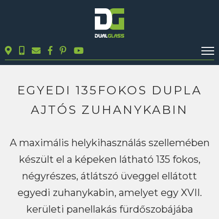
KALKULÁTOROK
TERMÉKEK
EGYEDI 135FOKOS DUPLA
BLOG
AJTÓS ZUHANYKABIN
MUNKÁINK
KAPCSOLAT
A maximális helykihasználás szellemében
készült el a képeken látható 135 fokos,
Keresés
négyrészes, átlátszó üveggel ellátott
egyedi zuhanykabin, amelyet egy XVII.
kerületi panellakás fürdőszobájába