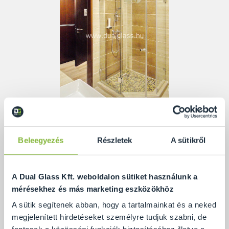
Sarok zuhanykabin tervezése esetén ideális
Beleegyezés
Részletek
A sütikről
elrendezés lehet a két fix üveg közé 135 fokban
záródó ajtó.
A Dual Glass Kft. weboldalon sütiket használunk a
A fix üvegeket akár nem egyforma méretre is
mérésekhez és más marketing eszközökhöz
tervezhetjük, így asszimetrikus zuhanykabint
A sütik segítenek abban, hogy a tartalmainkat és a neked
kialakítva.
megjelenített hirdetéseket személyre tudjuk szabni, de