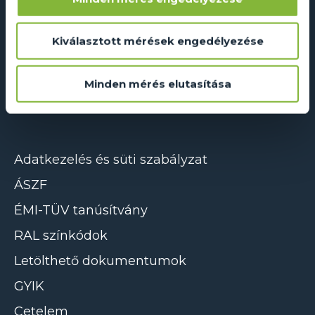
Dual Glass Kft.
Kiválasztott mérések engedélyezése
2241 Sülysáp, Ipar utca 14/A
info@dualglass.hu
Minden mérés elutasítása
+36 20 211 51 51
Adatkezelés és süti szabályzat
ÁSZF
ÉMI-TÜV tanúsítvány
RAL színkódok
Letölthető dokumentumok
GYIK
Cetelem