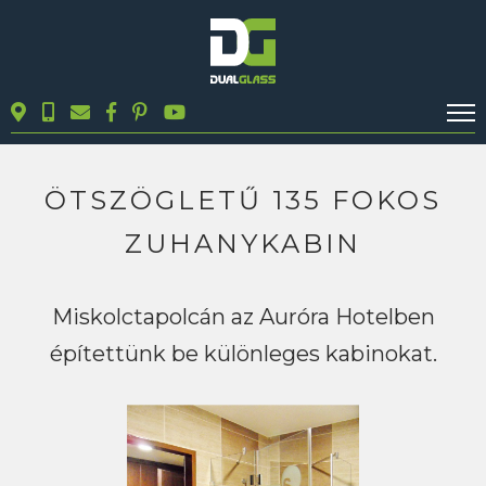
KALKULÁTOROK
TERMÉKEK
ÖTSZÖGLETŰ 135 FOKOS
BLOG
ZUHANYKABIN
MUNKÁINK
KAPCSOLAT
Miskolctapolcán az Auróra Hotelben
építettünk be különleges kabinokat.
Keresés