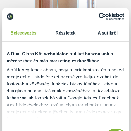
Beleegyezés
Részletek
A sütikről
A Dual Glass Kft. weboldalon sütiket használunk a
mérésekhez és más marketing eszközökhöz
A sütik segítenek abban, hogy a tartalmainkat és a neked
Több fontos szempont is felmerülhet a megfelelő
megjelenített hirdetéseket személyre tudjuk szabni, de
szaniter kiválasztásánál: a méret, a forma, a
fontosak a közösségi funkciók biztosításához illetve a
zuhanytálca vagy zuhanyfolyóka kialakítása,
dualglass.hu analitikájának elemzéséhez is. Az adatokat
a zuhanyajtó betétlemezeinek anyaga,az eredeti
felhasználjuk többek között a Google Ads és Facebook
Ads hirdetéseinkhez, ezáltal olyan tartalmakat tudunk
design és sorolhatnánk… ezek mind megfontolandó
megjeleníteni neked a jövőben is, amit érdekesnek vagy
nézőpontok,
hasznosnak találhatsz.
azonban sok esetben két dolgon áll vagy bukik,
Hozzájárulás
szeretni fogjuk-e a zuhanyzót: