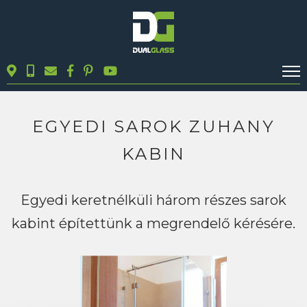
KALKULÁTOROK
TERMÉKEK
EGYEDI SAROK ZUHANY
BLOG
KABIN
MUNKÁINK
KAPCSOLAT
Egyedi keretnélküli három részes sarok
kabint építettünk a megrendelő kérésére.
Keresés