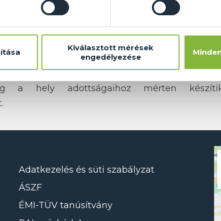
Kiválasztott mérések
ítása
Minden
engedélyezése
akított zuhanykabinok a színvonalasan berende
án.
dig a hely adottságaihoz mérten készít
.
Adatkezelés és süti szabályzat
ÁSZF
ÉMI-TÜV tanúsítvány