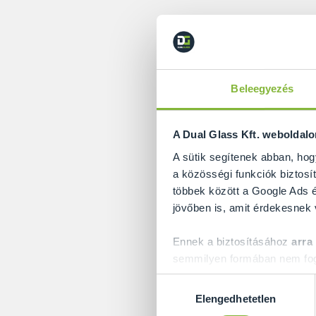
Beleegyezés
A Dual Glass Kft. weboldal
A sütik segítenek abban, hog
a közösségi funkciók biztosít
többek között a Google Ads é
jövőben is, amit érdekesnek
Ennek a biztosításához
arra
semmilyen formában nem fogu
Előre is köszönjük!
Hozzájárulás
Elengedhetetlen
kiválasztása