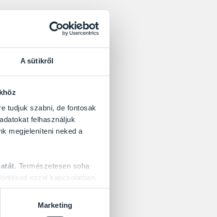
A sütikről
ökhöz
re tudjuk szabni, de fontosak
 adatokat felhasználjuk
nk megjeleníteni neked a
atát.
Természetesen soha
öntésed ezzel kapcsolatban.
Marketing