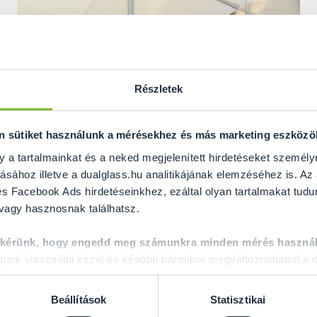
Részletek
on sütiket használunk a mérésekhez és más marketing eszköz
y a tartalmainkat és a neked megjelenített hirdetéseket személy
ásához illetve a dualglass.hu analitikájának elemzéséhez is. Az
s Facebook Ads hirdetéseinkhez, ezáltal olyan tartalmakat tudu
 vagy hasznosnak találhatsz.
 kérünk, hogy engedd meg számunkra minden mérés használ
nk visszaélni ezzel és később bármikor megváltoztathatod a d
Beállítások
Statisztikai