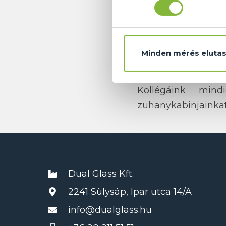
Minden mérés elutas
Az igényesen kial
érvényesülnek igaz
Kollégáink min
zuhanykabinjainkat
Dual Glass Kft.
2241 Sülysáp, Ipar utca 14/A
info@dualglass.hu