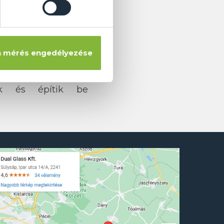
 mérés engedélyezése
zett fürdőszobában
ik és építik be