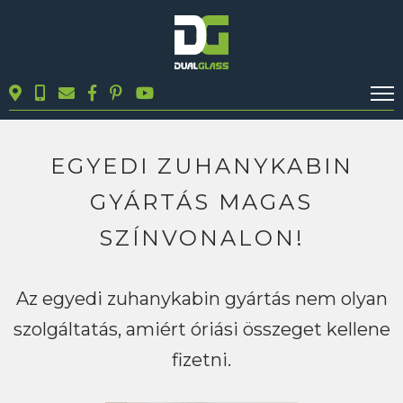
KALKULÁTOROK
TERMÉKEK
EGYEDI ZUHANYKABIN
BLOG
GYÁRTÁS MAGAS
MUNKÁINK
SZÍNVONALON!
KAPCSOLAT
Az egyedi zuhanykabin gyártás nem olyan
Keresés
szolgáltatás, amiért óriási összeget kellene
fizetni.