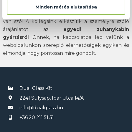
számíthat akkor, ha egyedi, prémium minőséget
Minden mérés elutasítása
képviselő szaniterek tervezéséről és kivitelezéséről
van szó! A kollégáink elkészítik a személyre szóló
árajánlatot az
egyedi zuhanykabin
gyártásról
Önnek, ha kapcsolatba lép velünk a
weboldalunkon szereplő elérhetőségek egyikén és
elmondja, hogy pontosan mire gondolt.
Dual Glass Kft.
2241 Sülysáp, Ipar utca 14/A
info@dualglass.hu
+36 20 211 51 51