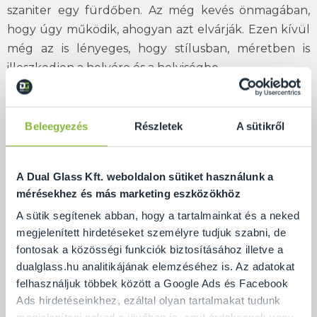
szaniter egy fürdőben. Az még kevés önmagában,
hogy úgy működik, ahogyan azt elvárják. Ezen kívül
még az is lényeges, hogy stílusban, méretben is
illeszkedjen a helyére és a helyiségbe.
Az
egyedi zuhanykabin gyártásnak
pontosan ez a
célja. Azoknak ajánljuk az
egyedi zuhanykabin
Beleegyezés
Részletek
A sütikről
gyártás
megrendelését, akik hosszú távra szeretnék
a fürdőszobájukat megtervezni, maguknak vagy
több generáció számára is. Gyerekek, idősebbek is
A Dual Glass Kft. weboldalon sütiket használunk a
biztonságosan tudnak használni egy olyan
mérésekhez és más marketing eszközökhöz
zuhanykabint, ami sokoldalú és jól van megtervezve.
A sütik segítenek abban, hogy a tartalmainkat és a neked
Mi ilyen munkát végzünk, kiváló alapanyagokkal,
megjelenített hirdetéseket személyre tudjuk szabni, de
modern technológiával dolgozunk és hozzáértő
fontosak a közösségi funkciók biztosításához illetve a
dualglass.hu analitikájának elemzéséhez is. Az adatokat
szakemberekkel karöltve készítjük el minden
felhasználjuk többek között a Google Ads és Facebook
termékünket. Az
egyedi zuhanykabin
Ads hirdetéseinkhez, ezáltal olyan tartalmakat tudunk
gyártásban
a legjobbra törekszünk és ezt nyújtjuk