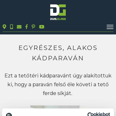
KALKULÁTOROK
TERMÉKEK
EGYRÉSZES, ALAKOS
BLOG
KÁDPARAVÁN
MUNKÁINK
KAPCSOLAT
Ezt a tetőtéri kádparavánt úgy alakítottuk
ki, hogy a paraván felső éle követi a tető
Keresés
ferde síkját.