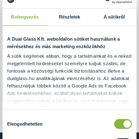
Beleegyezés
Részletek
A sütikről
A Dual Glass Kft. weboldalon sütiket használunk a
mérésekhez és más marketing eszközökhöz
A sütik segítenek abban, hogy a tartalmainkat és a neked
megjelenített hirdetéseket személyre tudjuk szabni, de
fontosak a közösségi funkciók biztosításához illetve a
dualglass.hu analitikájának elemzéséhez is. Az adatokat
felhasználjuk többek között a Google Ads és Facebook
Ezt a tetőtéri kádparavánt úgy alakítottuk ki, hogy a
Ads hirdetéseinkhez, ezáltal olyan tartalmakat tudunk
paraván felső éle követi a tető ferde síkját.
megjeleníteni neked a jövőben is, amit érdekesnek vagy
hasznosnak találhatsz.
Az elrendezés érdekessége az, hogy a fürdőt a
Hozzájárulás
hálószobától csak a kádparaván választja el.
Ennek a biztosításához
arra kérünk, hogy engedd meg
Elengedhetetlen
kiválasztása
számunkra minden mérés használatát.
Természetesen
soha semmilyen formában nem fogunk visszaélni ezzel