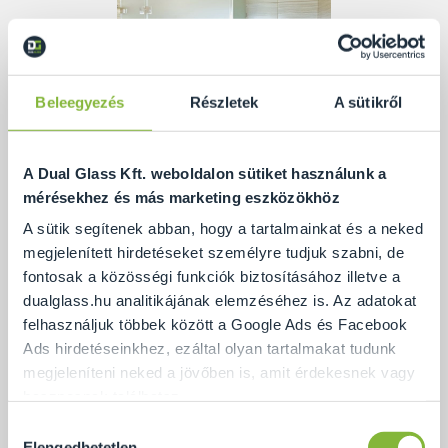
Beleegyezés
Részletek
A sütikről
A Dual Glass Kft. weboldalon sütiket használunk a
mérésekhez és más marketing eszközökhöz
A sütik segítenek abban, hogy a tartalmainkat és a neked
megjelenített hirdetéseket személyre tudjuk szabni, de
fontosak a közösségi funkciók biztosításához illetve a
A víztiszta üveget egy bizonyos eljárás során
dualglass.hu analitikájának elemzéséhez is. Az adatokat
mattítanak be, így kapunk savmart üveget. Ettől a
felhasználjuk többek között a Google Ads és Facebook
matt rétegtől az üveg átláthatósága és
Ads hirdetéseinkhez, ezáltal olyan tartalmakat tudunk
fényáteresztése gyengébb lesz, de nem szűnik meg.
megjeleníteni neked a jövőben is, amit érdekesnek vagy
Sokan úgy is ismerik mint tej-színű üveg, hiszen a
hasznosnak találhatsz.
matt réteg miatt fehéres árnyalata lesz. Főként azok
Hozzájárulás
Ennek a biztosításához
arra kérünk, hogy engedd meg
Elengedhetetlen