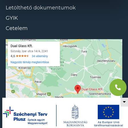
Letölthető dokumentumok
GYIK
Cetelem
DualGlass Kft. 2023
Programozta a
Netmetro
Tervezte az
FFM