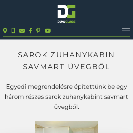
KALKULÁTOROK
TERMÉKEK
SAROK ZUHANYKABIN
BLOG
SAVMART ÜVEGBŐL
MUNKÁINK
KAPCSOLAT
Egyedi megrendelésre építettünk be egy
három részes sarok zuhanykabint savmart
Keresés
üvegből.