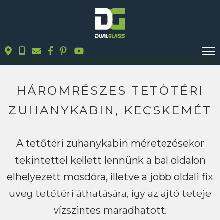
KALKULÁTOROK
TERMÉKEK
HÁROMRÉSZES TETÖTÉRI
BLOG
ZUHANYKABIN, KECSKEMÉT
MUNKÁINK
KAPCSOLAT
A tetőtéri zuhanykabin méretezésekor
tekintettel kellett lennünk a bal oldalon
Keresés
elhelyezett mosdóra, illetve a jobb oldali fix
üveg tetőtéri áthatására, így az ajtó teteje
vízszintes maradhatott.