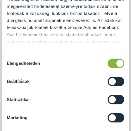
megjelenített hirdetéseket személyre tudjuk szabni, de
Az ajtó 90 fokban való kinyitásakor a nem ütközik a
fontosak a közösségi funkciók biztosításához illetve a
mosdóba.
dualglass.hu analitikájának elemzéséhez is. Az adatokat
A zuhanykabin egy 5 cm-es padka közepére lett
felhasználjuk többek között a Google Ads és Facebook
Ads hirdetéseinkhez, ezáltal olyan tartalmakat tudunk
ültetve.
megjeleníteni neked a jövőben is, amit érdekesnek vagy
hasznosnak találhatsz.
Hozzájárulás
Ennek a biztosításához
arra kérünk, hogy engedd meg
Elengedhetetlen
kiválasztása
számunkra minden mérés használatát.
Természetesen
soha semmilyen formában nem fogunk visszaélni ezzel
Beállítások
és később bármikor megváltoztathatod a döntésed ezzel
kapcsolatban. Előre is köszönjük!
Statisztikai
Marketing