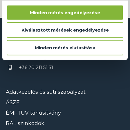
Minden mérés engedélyezése
Kiválasztott mérések engedélyezése
Dual Glass Kft.
Minden mérés elutasítása
2241 Sülysáp, Ipar utca 14/A
info@dualglass.hu
+36 20 211 51 51
Adatkezelés és süti szabályzat
ÁSZF
ÉMI-TÜV tanúsítvány
RAL színkódok