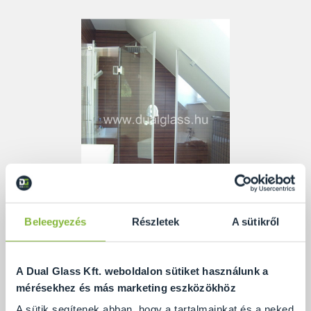
Beleegyezés
Részletek
A sütikről
A tetőtéri zuhanykabin méretezésekor tekintettel
kellett lennünk a bal oldalon elhelyezett mosdóra,
A Dual Glass Kft. weboldalon sütiket használunk a
illetve a jobb oldali fix üveg tetőtéri áthatására, így az
mérésekhez és más marketing eszközökhöz
ajtó teteje vízszintes maradhatott.
A sütik segítenek abban, hogy a tartalmainkat és a neked