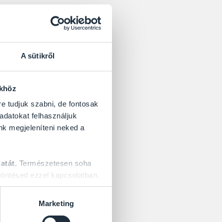
A sütikről
rt azt a megoldást
mekkel rögzítettük
ökhöz
re tudjuk szabni, de fontosak
 adatokat felhasználjuk
l és a lakatosunktól
nk megjeleníteni neked a
atát.
Természetesen soha
öntésed ezzel kapcsolatban.
Marketing