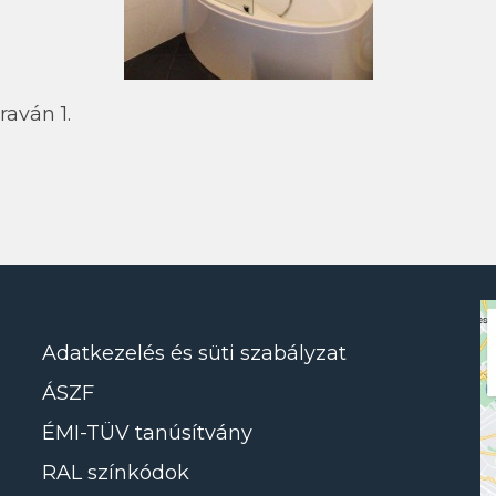
raván 1.
Adatkezelés és süti szabályzat
ÁSZF
ÉMI-TÜV tanúsítvány
RAL színkódok