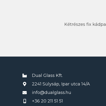
Kétrészes fix kádpa
Dual Glass Kft.
2241 Sülysáp, Ipar utca 14/A
info@dualglass.hu
+36 20 211 51 51