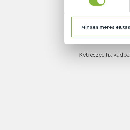
Minden mérés elutas
Kétrészes fix kádpa