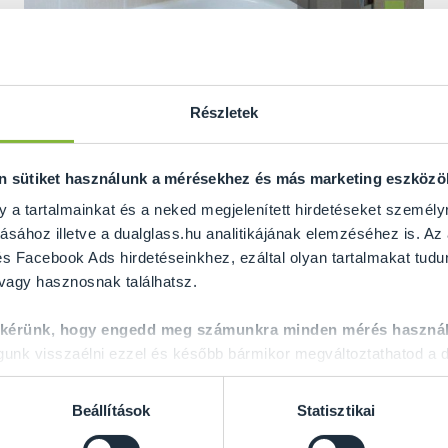
Részletek
g gyártása nagyon költséges lett volna, ezé
y a két fix üveget egyedileg gyártott fémele
on sütiket használunk a mérésekhez és más marketing eszköz
a falhoz.
y a tartalmainkat és a neked megjelenített hirdetéseket személy
ásához illetve a dualglass.hu analitikájának elemzéséhez is. Az
 és 180 fokos rögzítés lehetséges, de a helyszíntő
s Facebook Ads hirdetéseinkhez, ezáltal olyan tartalmakat tudu
lag bármi megoldható!
 vagy hasznosnak találhatsz.
 kérünk, hogy engedd meg számunkra minden mérés használ
nk visszaélni ezzel és később bármikor megváltoztathatod a d
Beállítások
Statisztikai