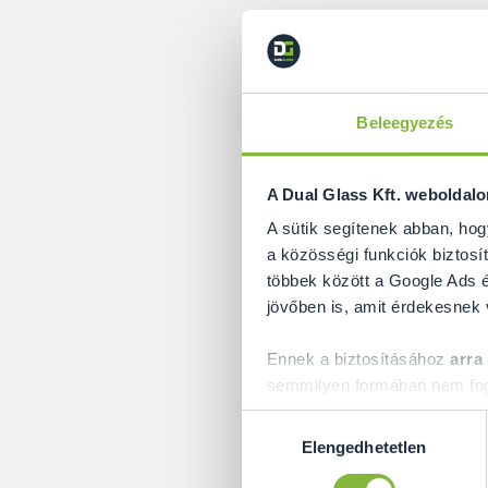
Beleegyezés
Mivel az íves üve
választottuk, hog
A Dual Glass Kft. weboldal
egymáshoz, illetve 
A sütik segítenek abban, hog
a közösségi funkciók biztosít
Alapesetben 90, 135
többek között a Google Ads é
függően gyakorlati
jövőben is, amit érdekesnek
Ennek a biztosításához
arra
semmilyen formában nem fogu
Előre is köszönjük!
Hozzájárulás
Elengedhetetlen
kiválasztása