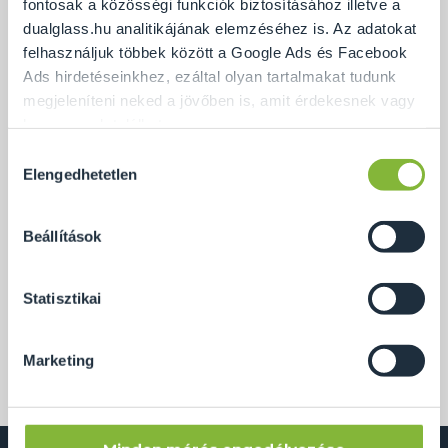
fontosak a közösségi funkciók biztosításához illetve a
dualglass.hu analitikájának elemzéséhez is. Az adatokat
felhasználjuk többek között a Google Ads és Facebook
Ads hirdetéseinkhez, ezáltal olyan tartalmakat tudunk
megjeleníteni neked a jövőben is, amit érdekesnek vagy
hasznosnak találhatsz.
Hozzájárulás
Ennek a biztosításához
arra kérünk, hogy engedd meg
Elengedhetetlen
kiválasztása
számunkra minden mérés használatát.
Természetesen
soha semmilyen formában nem fogunk visszaélni ezzel
Beállítások
és később bármikor megváltoztathatod a döntésed ezzel
kapcsolatban. Előre is köszönjük!
Statisztikai
A Budapesten készített kétrészes kádparaván a vevő
kérésére behajtható ajtóval készült.
Marketing