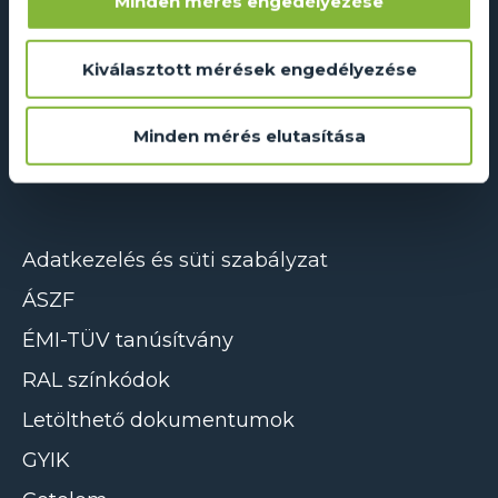
Minden mérés engedélyezése
Dual Glass Kft.
Kiválasztott mérések engedélyezése
2241 Sülysáp, Ipar utca 14/A
info@dualglass.hu
Minden mérés elutasítása
+36 20 211 51 51
Adatkezelés és süti szabályzat
ÁSZF
ÉMI-TÜV tanúsítvány
RAL színkódok
Letölthető dokumentumok
GYIK