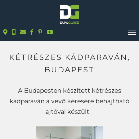
KALKULÁTOROK
TERMÉKEK
KÉTRÉSZES KÁDPARAVÁN,
BLOG
BUDAPEST
MUNKÁINK
KAPCSOLAT
A Budapesten készített kétrészes
kádparaván a vevő kérésére behajtható
Keresés
ajtóval készült.