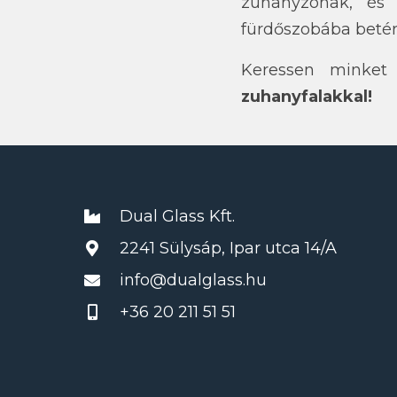
zuhanyzónak, és 
fürdőszobába beté
Keressen minket 
zuhanyfalakkal!
Dual Glass Kft.
2241 Sülysáp, Ipar utca 14/A
info@dualglass.hu
+36 20 211 51 51