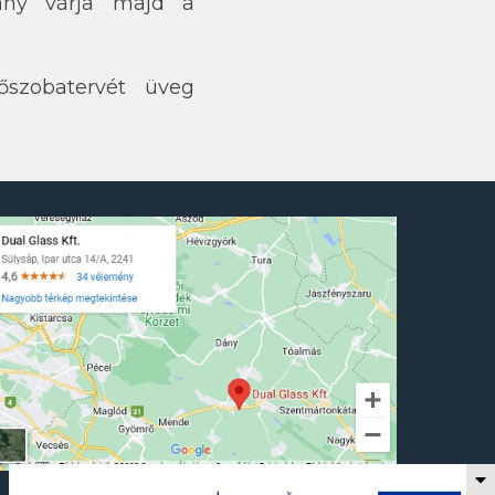
vány várja majd a
őszobatervét üveg