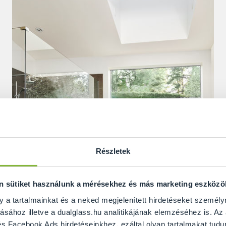
Részletek
on sütiket használunk a mérésekhez és más marketing eszköz
y a tartalmainkat és a neked megjelenített hirdetéseket személy
ásához illetve a dualglass.hu analitikájának elemzéséhez is. Az
s Facebook Ads hirdetéseinkhez, ezáltal olyan tartalmakat tudu