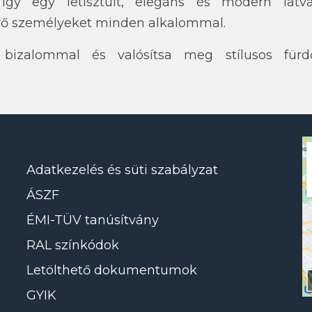
így egy letisztult, elegáns és modern lát
rő személyeket minden alkalommal.
bizalommal és valósítsa meg stílusos fürd
Adatkezelés és süti szabályzat
ÁSZF
ÉMI-TÜV tanúsítvány
RAL színkódok
Letölthető dokumentumok
GYIK