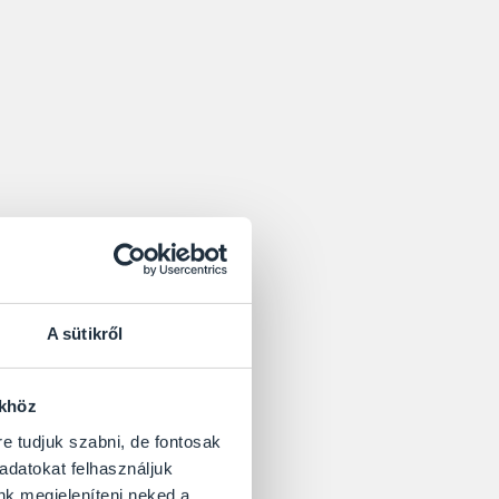
A sütikről
ökhöz
re tudjuk szabni, de fontosak
 adatokat felhasználjuk
nk megjeleníteni neked a