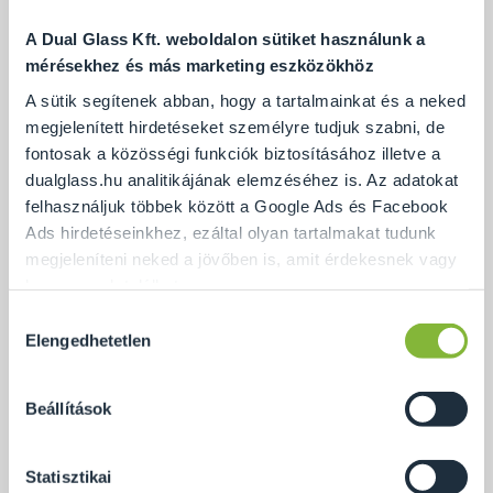
költséghatékony kivitelét tekintve. Azonban egy
zuhany kialakítása számtalan opciótól függ, úgymint
A Dual Glass Kft. weboldalon sütiket használunk a
mérésekhez és más marketing eszközökhöz
a fürdőszoba mérete, kialakítása, elhelyezkedése,
stílusa és funkcionalitása.
A sütik segítenek abban, hogy a tartalmainkat és a neked
megjelenített hirdetéseket személyre tudjuk szabni, de
Ha praktikussági szemszögből tekintünk a helyiség
fontosak a közösségi funkciók biztosításához illetve a
kialakítására, ideális méretek esetén felszerelhetjük
dualglass.hu analitikájának elemzéséhez is. Az adatokat
mind zuhany részleggel, mind az ellazulást és
felhasználjuk többek között a Google Ads és Facebook
kényeztetést biztosító kád szekcióval. Ez esetben
Ads hirdetéseinkhez, ezáltal olyan tartalmakat tudunk
megjeleníteni neked a jövőben is, amit érdekesnek vagy
érdemes helytakarékossági szempontból a
hasznosnak találhatsz.
zuhanykabint
a helyiség egyik sarkában elhelyezni.
Ha igazán költséghatékony és hely gazdaságos
Hozzájárulás
Ennek a biztosításához
arra kérünk, hogy engedd meg
Elengedhetetlen
kiválasztása
megoldásra vágyunk, íme, a megoldás.
számunkra minden mérés használatát.
Természetesen
soha semmilyen formában nem fogunk visszaélni ezzel
Két fal közé elhelyezett
zuhanyajtó
. Ennek az
Beállítások
és később bármikor megváltoztathatod a döntésed ezzel
opciónak két fő előnye is létezik, hiszen amellett,
kapcsolatban. Előre is köszönjük!
hogy rengeteget spóroltunk egy komplett
Statisztikai
zuhanykabin
kialakítása helyett, egy harmadik fal