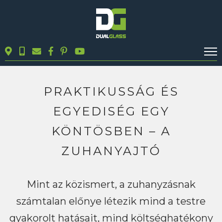
KALKULÁTOROK
TERMÉKEK
PRAKTIKUSSÁG ÉS
BLOG
EGYEDISÉG EGY
MUNKÁINK
KÖNTÖSBEN – A
KAPCSOLAT
ZUHANYAJTÓ
Keresés
Mint az közismert, a zuhanyzásnak
számtalan előnye létezik mind a testre
gyakorolt hatásait, mind költséghatékony