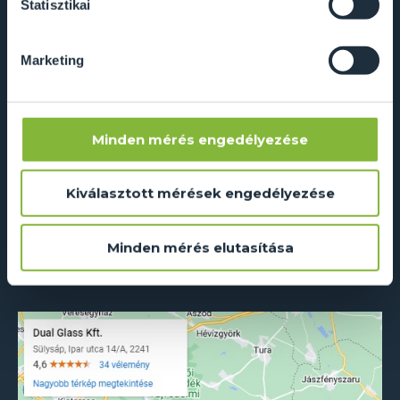
Statisztikai
+36 20 211 51 51
Marketing
Adatkezelés és süti szabályzat
ÁSZF
Minden mérés engedélyezése
ÉMI-TÜV tanúsítvány
RAL színkódok
Kiválasztott mérések engedélyezése
Letölthető dokumentumok
GYIK
Minden mérés elutasítása
Cetelem