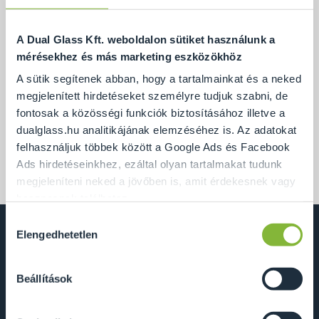
A Dual Glass Kft. weboldalon sütiket használunk a
mérésekhez és más marketing eszközökhöz
A sütik segítenek abban, hogy a tartalmainkat és a neked
megjelenített hirdetéseket személyre tudjuk szabni, de
fontosak a közösségi funkciók biztosításához illetve a
dualglass.hu analitikájának elemzéséhez is. Az adatokat
felhasználjuk többek között a Google Ads és Facebook
Elkezdtük belakni új telephelyünkön lévő
Ads hirdetéseinkhez, ezáltal olyan tartalmakat tudunk
irodaházunkat!
megjeleníteni neked a jövőben is, amit érdekesnek vagy
hasznosnak találhatsz.
Hozzájárulás
Ennek a biztosításához
arra kérünk, hogy engedd meg
Elengedhetetlen
kiválasztása
számunkra minden mérés használatát.
Természetesen
Dual Glass Kft.
soha semmilyen formában nem fogunk visszaélni ezzel
Beállítások
2241 Sülysáp, Ipar utca 14/A
és később bármikor megváltoztathatod a döntésed ezzel
kapcsolatban. Előre is köszönjük!
info@dualglass.hu