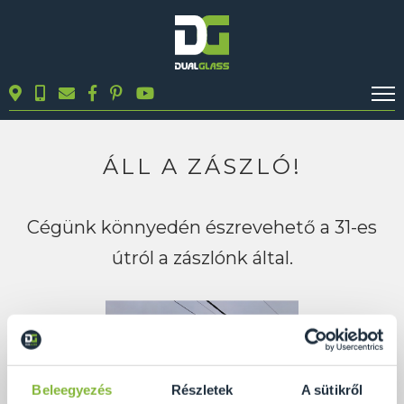
KALKULÁTOROK
TERMÉKEK
ÁLL A ZÁSZLÓ!
BLOG
MUNKÁINK
Cégünk könnyedén észrevehető a 31-es
KAPCSOLAT
útról a zászlónk által.
Keresés
Beleegyezés
Részletek
A sütikről