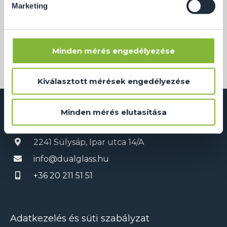
Marketing
Beltéri járható üveg, Alsóörs 2.
Minden mérés engedélyezése
Kiválasztott mérések engedélyezése
Minden mérés elutasítása
Dual Glass Kft.
2241 Sülysáp, Ipar utca 14/A
info@dualglass.hu
+36 20 211 51 51
Adatkezelés és süti szabályzat