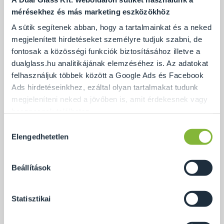
mérésekhez és más marketing eszközökhöz
A sütik segítenek abban, hogy a tartalmainkat és a neked
megjelenített hirdetéseket személyre tudjuk szabni, de
fontosak a közösségi funkciók biztosításához illetve a
dualglass.hu analitikájának elemzéséhez is. Az adatokat
felhasználjuk többek között a Google Ads és Facebook
Ads hirdetéseinkhez, ezáltal olyan tartalmakat tudunk
megjeleníteni neked a jövőben is, amit érdekesnek vagy
hasznosnak találhatsz.
Hozzájárulás
Beltéri járható üveg, Alsóörs 1.
Ennek a biztosításához
arra kérünk, hogy engedd meg
Elengedhetetlen
kiválasztása
számunkra minden mérés használatát.
Természetesen
soha semmilyen formában nem fogunk visszaélni ezzel
Beállítások
és később bármikor megváltoztathatod a döntésed ezzel
kapcsolatban. Előre is köszönjük!
Statisztikai