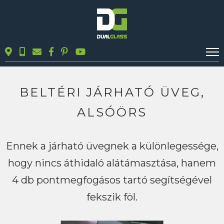
KALKULÁTOROK
TERMÉKEK
BELTÉRI JÁRHATÓ ÜVEG,
BLOG
ALSÓÖRS
MUNKÁINK
KAPCSOLAT
Ennek a járható üvegnek a különlegessége,
hogy nincs áthidaló alátámasztása, hanem
Keresés
4 db pontmegfogásos tartó segítségével
fekszik föl.