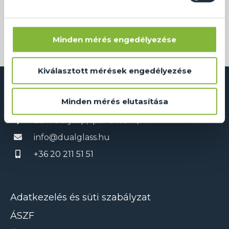
számára is! Igényeljen
egyedi zuhanykabint
tőlünk!
Ön megálmodja, mi pedig elkészítjük! Részletekről
érdeklődjön munkatársainknál, elérhetőségeink
Minden mérés engedélyezése
valamennyién!
Kiválasztott mérések engedélyezése
Minden mérés elutasítása
Dual Glass Kft.
2241 Sülysáp, Ipar utca 14/A
info@dualglass.hu
+36 20 211 51 51
Adatkezelés és süti szabályzat
ÁSZF