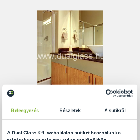
Beleegyezés
Részletek
A sütikről
A zuhanyzásnak számtalan előnye van, mint azt
tudjuk. Gyors, költséghatékony, és a
zuhanykabin
kialakításából adódóan helytakarékos is. De mi a
A Dual Glass Kft. weboldalon sütiket használunk a
helyzet a komforttal? Nos, egy átlagos
zuhanykabin