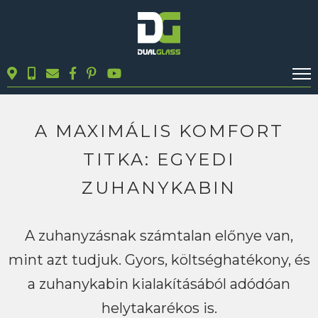
KALKULÁTOROK
TERMÉKEK
A MAXIMÁLIS KOMFORT
BLOG
TITKA: EGYEDI
MUNKÁINK
ZUHANYKABIN
KAPCSOLAT
A zuhanyzásnak számtalan előnye van,
Keresés
mint azt tudjuk. Gyors, költséghatékony, és
a zuhanykabin kialakításából adódóan
helytakarékos is.