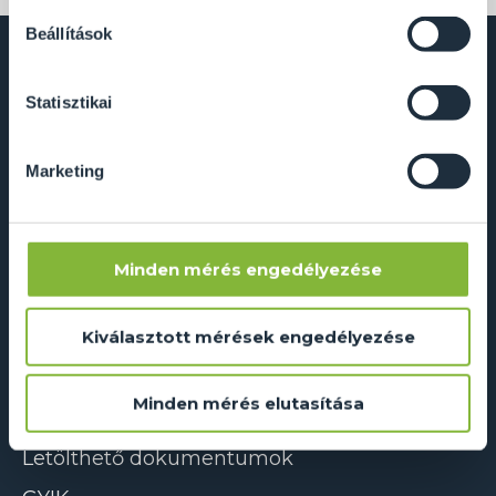
soha semmilyen formában nem fogunk visszaélni ezzel
Beállítások
és később bármikor megváltoztathatod a döntésed ezzel
kapcsolatban. Előre is köszönjük!
Dual Glass Kft.
Statisztikai
2241 Sülysáp, Ipar utca 14/A
info@dualglass.hu
Marketing
+36 20 211 51 51
Minden mérés engedélyezése
Adatkezelés és süti szabályzat
Kiválasztott mérések engedélyezése
ÁSZF
ÉMI-TÜV tanúsítvány
Minden mérés elutasítása
RAL színkódok
Letölthető dokumentumok