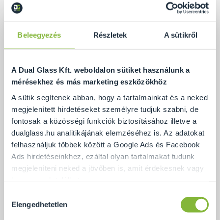
Beleegyezés
Részletek
A sütikről
A Dual Glass Kft. weboldalon sütiket használunk a
mérésekhez és más marketing eszközökhöz
A sütik segítenek abban, hogy a tartalmainkat és a neked
megjelenített hirdetéseket személyre tudjuk szabni, de
fontosak a közösségi funkciók biztosításához illetve a
Egy jól megválasztott térelválasztó úgy teremt új
dualglass.hu analitikájának elemzéséhez is. Az adatokat
tereket, hogy azok továbbra is jól használhatóak és
felhasználjuk többek között a Google Ads és Facebook
esztétikusak maradnak.
Ads hirdetéseinkhez, ezáltal olyan tartalmakat tudunk
Az üvegfal világos, átlátható tereket biztosít,
megjeleníteni neked a jövőben is, amit érdekesnek vagy
helyigénye pedig minimális.
hasznosnak találhatsz.
Zárható kilincses ajtóval, így zavartalanok a
Hozzájárulás
Ennek a biztosításához
arra kérünk, hogy engedd meg
tárgyalások.
Elengedhetetlen
kiválasztása
számunkra minden mérés használatát.
Természetesen