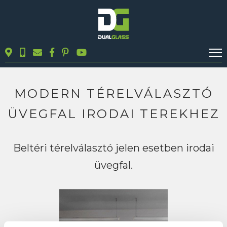
KALKULÁTOROK
TERMÉKEK
MODERN TÉRELVÁLASZTÓ
BLOG
ÜVEGFAL IRODAI TEREKHEZ
MUNKÁINK
KAPCSOLAT
Beltéri térelválasztó jelen esetben irodai
üvegfal.
Keresés