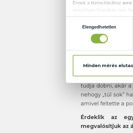
Ennek a biztosításához
arra
A mai posztban egy
semmilyen formában nem fogu
Előre is köszönjük!
fürdőszobába 5 kü
Hozzájárulás
Elengedhetetlen
különleges és egye
kiválasztása
lett volna egy olcs
kabin
ra, amely 8 
felülete fényes kró
Minden mérés elutas
Mivel ez a fürdőszob
milyen minta díszí
tudja dobni, akár a
nehogy „túl sok” h
amivel feltette a pon
Érdeklik az eg
megvalósítjuk az á