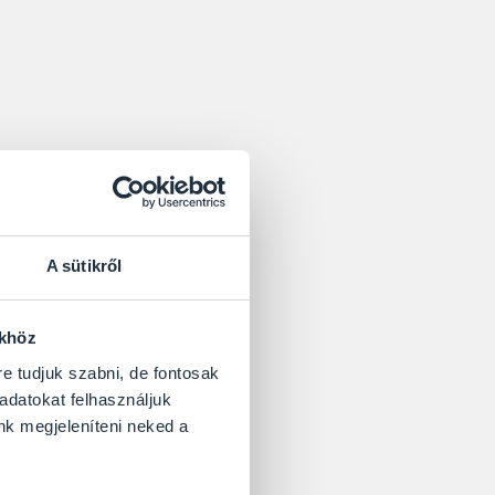
régit felújítunk?
usú
legyen, aztán
odunk, elvetjük,
A sütikről
dást
.
eltem? Kapok olyan
ökhöz
tétikus
lesz mint a
re tudjuk szabni, de fontosak
 adatokat felhasználjuk
nk megjeleníteni neked a
et, ami a monitoron