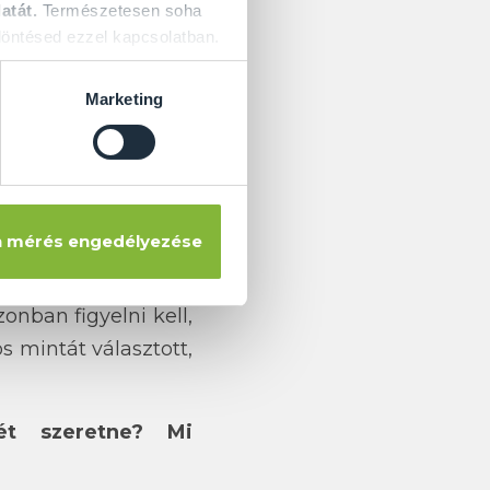
atát.
Természetesen soha
n vállalnának be. A
öntésed ezzel kapcsolatban.
 káosz helyett egy
Marketing
p kialakítást vétek
ztás a
keret nélküli
lt. A szerelvények
 mérés engedélyezése
et is felmerült, hogy
erűbb kabint is fel
onban figyelni kell,
 mintát választott,
ét szeretne? Mi