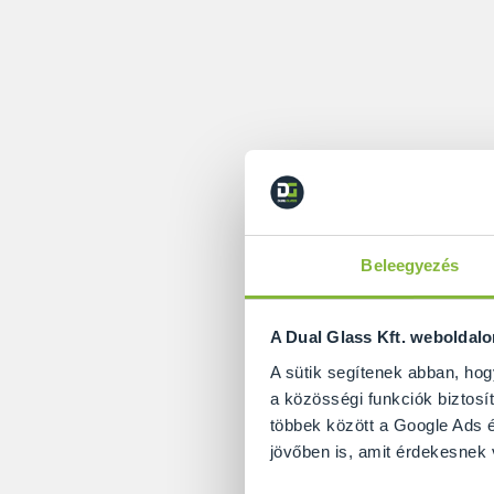
Mi az első teend
Természetesen
m
végigvesszük m
Beleegyezés
újragondoljuk… egé
Ezután jönnek a n
A Dual Glass Kft. weboldal
csempét/mosdót/ká
A sütik segítenek abban, hog
látványterven?
a közösségi funkciók biztosít
többek között a Google Ads é
Itt elérkeztünk a 
jövőben is, amit érdekesnek
stílusos, az a valós