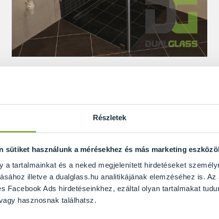
őnk, amikor új fürdőszobát építünk vagy egy 
egtervezzük
. Először eldöntjük milyen
stíl
ilyen
kialakítást
szeretnénk. Tervezünk, álm
Részletek
szen addig, amíg megtaláljuk a
tökéletes megol
ehézségek. Megvalósítható úgy, ahogy én elképz
on sütiket használunk a mérésekhez és más marketing eszköz
dat amilyet kinéztem? A valóságban is olyan
esz
y a tartalmainkat és a neked megjelenített hirdetéseket személy
ásához illetve a dualglass.hu analitikájának elemzéséhez is. Az
s Facebook Ads hirdetéseinkhez, ezáltal olyan tartalmakat tudu
legnagyobb dilemmához, mert hiába eredeti az ötl
 vagy hasznosnak találhatsz.
ágban lehet épp az ellenkező hatást kelti.