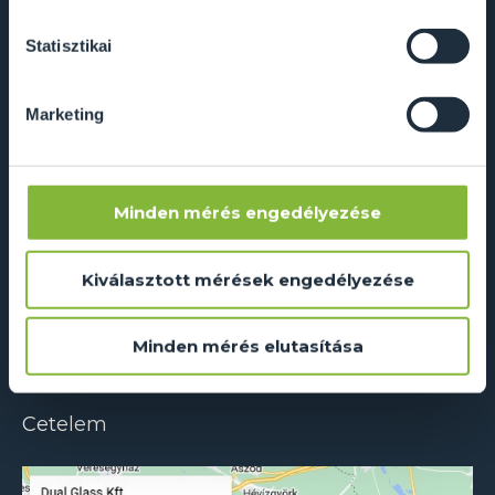
kapcsolatban. Előre is köszönjük!
2241 Sülysáp, Ipar utca 14/A
Statisztikai
info@dualglass.hu
+36 20 211 51 51
Marketing
Adatkezelés és süti szabályzat
Minden mérés engedélyezése
ÁSZF
ÉMI-TÜV tanúsítvány
Kiválasztott mérések engedélyezése
RAL színkódok
Letölthető dokumentumok
Minden mérés elutasítása
GYIK
Cetelem