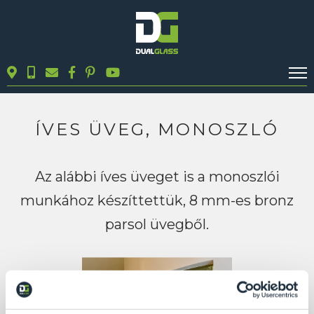
KALKULÁTOROK
TERMÉKEK
ÍVES ÜVEG, MONOSZLÓ
BLOG
MUNKÁINK
Az alábbi íves üveget is a monoszlói
KAPCSOLAT
munkához készíttettük, 8 mm-es bronz
parsol üvegből.
Keresés