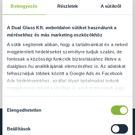
Beleegyezés
Részletek
A sütikről
A Dual Glass Kft. weboldalon sütiket használunk a
mérésekhez és más marketing eszközökhöz
A sütik segítenek abban, hogy a tartalmainkat és a neked
megjelenített hirdetéseket személyre tudjuk szabni, de
fontosak a közösségi funkciók biztosításához illetve a
dualglass.hu analitikájának elemzéséhez is. Az adatokat
felhasználjuk többek között a Google Ads és Facebook
Az alábbi íves üveget is a monoszlói munkához
Ads hirdetéseinkhez, ezáltal olyan tartalmakat tudunk
készíttettük, 8 mm-es bronz parsol üvegből.
megjeleníteni neked a jövőben is, amit érdekesnek vagy
hasznosnak találhatsz.
Hozzájárulás
Ennek a biztosításához
arra kérünk, hogy engedd meg
Elengedhetetlen
kiválasztása
számunkra minden mérés használatát.
Természetesen
soha semmilyen formában nem fogunk visszaélni ezzel
Beállítások
Dual Glass Kft.
és később bármikor megváltoztathatod a döntésed ezzel