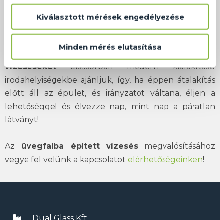
rendkívül ízléses környezetet hozhat létre, amivel
bárkit lenyűgözhet és biztosan pozitív benyomást
Kiválasztott mérések engedélyezése
kelthet. A kivitelezésének csakis a fantáziája szabhat
határt, szinte bármilyen látványos kialakítást meg
Minden mérés elutasítása
tudunk valósítani. Az
üvegfalba épített
vízeséseket
elsősorban modern kialakítású
irodahelyiségekbe ajánljuk, így, ha éppen átalakítás
előtt áll az épület, és irányzatot váltana, éljen a
lehetőséggel és élvezze nap, mint nap a páratlan
látványt!
Az
üvegfalba épített vízesés
megvalósításához
vegye fel velünk a kapcsolatot
elérhetőségeinken
!
Dual Glass Kft.