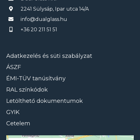
2241 Sülysáp, Ipar utca 14/A
info@dualglass.hu
+36 20 211 51 51
Adatkezelés és süti szabályzat
ÁSZF
ÉMI-TÜV tanúsítvány
RAL színkódok
Letölthető dokumentumok
GYIK
Cetelem