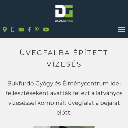
KALKULÁTOROK
TERMÉKEK
ÜVEGFALBA ÉPÍTETT
BLOG
VÍZESÉS
MUNKÁINK
KAPCSOLAT
Bükfürdő Gyógy és Élménycentrum idei
fejlesztéseként avatták fel ezt a látványos
Keresés
vízeséssel kombinált üvegfalat a bejárat
előtt.