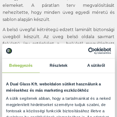
elemeket. A páratlan terv megvalósítását
nehezítette, hogy minden üveg egyedi méretű és
sablon alapján készült.
A belső üvegfal kétrétegű edzett laminált biztonsági
üvegből készült. Az üveg belső oldala savmart
felületű, így esténként a - belülről megvilágított
felület - páratlan élményt nyújt.
A vízesés a kb. 2 fokban megdöntött üvegen, a
Beleegyezés
Részletek
A sütikről
felületi feszültég miatt szinte az üvegre tapadva
folyik le.
A Dual Glass Kft. weboldalon sütiket használunk a
mérésekhez és más marketing eszközökhöz
Nyűgözze le az irodába betérő
A sütik segítenek abban, hogy a tartalmainkat és a neked
ügyfeleket üvegfalba épített
megjelenített hirdetéseket személyre tudjuk szabni, de
fontosak a közösségi funkciók biztosításához illetve a
vízeséssel!