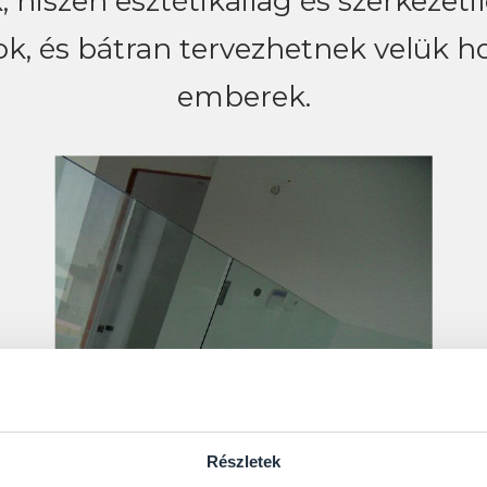
 hiszen esztétikailag és szerkezeti
ok, és bátran tervezhetnek velük ho
emberek.
Részletek