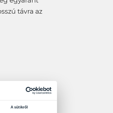
leg egyaránt
sszú távra az
A sütikről