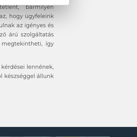
tlent, bármilyen
az, hogy ügyfeleink
rulnak az igényes és
ő árú szolgáltatás
 megtekintheti, így
y kérdései lennének,
ol készséggel állunk