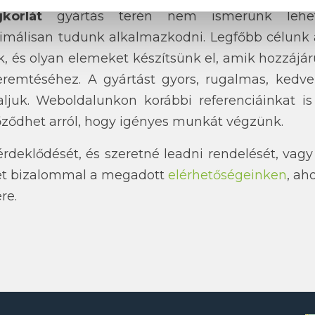
korlát
gyártás terén nem ismerünk lehete
málisan tudunk alkalmazkodni. Legfőbb célunk 
k, és olyan elemeket készítsünk el, amik hozzájá
remtéséhez. A gyártást gyors, rugalmas, kedvez
laljuk. Weboldalunkon korábbi referenciáinkat is
ződhet arról, hogy igényes munkát végzünk.
érdeklődését, és szeretné leadni rendelését, vag
et bizalommal a megadott
elérhetőségeinken
, ah
re.