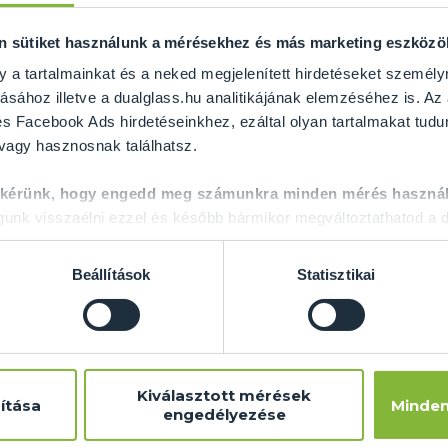
on sütiket használunk a mérésekhez és más marketing eszköz
y a tartalmainkat és a neked megjelenített hirdetéseket személy
ásához illetve a dualglass.hu analitikájának elemzéséhez is. Az
s Facebook Ads hirdetéseinkhez, ezáltal olyan tartalmakat tudu
 vagy hasznosnak találhatsz.
 kérünk, hogy engedd meg számunkra minden mérés használ
nk visszaélni ezzel és később bármikor megváltoztathatod a d
anapság óriási népszerűségnek örvendenek, hisz
Beállítások
Statisztikai
ránt kifogástalanok, és bátran tervezhetnek ve
knek igencsak egyedi elképzeléseik vann
elkészítésükhöz mindenképp olyan céget kere
nak az ügyfelek igényeire. Amennyiben Ön mé
Kiválasztott mérések
ítása
Minden
engedélyezése
gkorlát gyártáshoz
, ne kutasson tovább, mert jó h