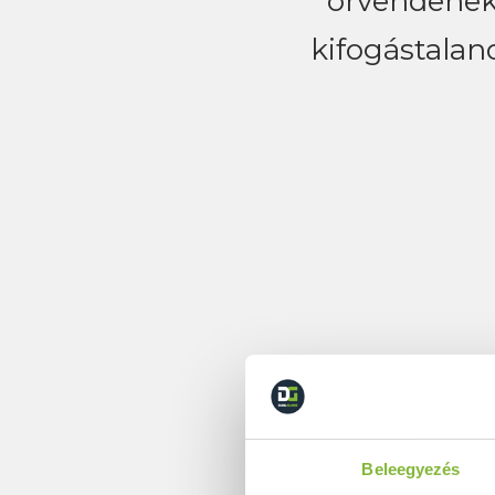
örvendenek,
kifogástalan
Beleegyezés