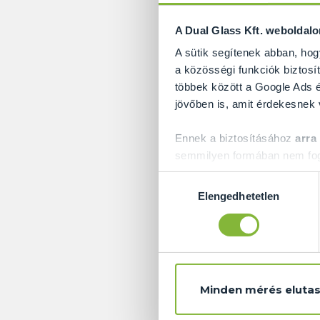
A Dual Glass Kft. weboldal
A sütik segítenek abban, hog
a közösségi funkciók biztosít
többek között a Google Ads é
jövőben is, amit érdekesnek
Ennek a biztosításához
arra
semmilyen formában nem fogu
Előre is köszönjük!
Hozzájárulás
Az
üvegkorlátok
m
Elengedhetetlen
kiválasztása
szerkezetileg egya
emberek. Egyese
kapcsolatban. Az 
figyelmet fordíta
Minden mérés elutas
vállalkozást az
üve