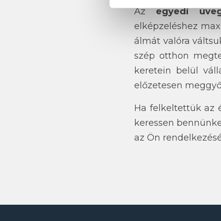
Az
egyedi üveg
elképzeléshez maxi
álmát valóra váltsu
szép otthon megte
keretein belül vál
előzetesen meggyő
Ha felkeltettük az 
keressen bennünk
az Ön rendelkezésé