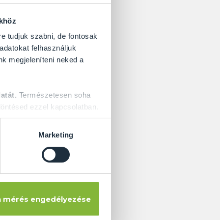
ökhöz
re tudjuk szabni, de fontosak
 adatokat felhasználjuk
nk megjeleníteni neked a
atát.
Természetesen soha
öntésed ezzel kapcsolatban.
en esztétikailag és
Marketing
lük hosszú távra az
ak a korlátokkal
snek, ahol kiemelt
g nem talált ilyen
 mérés engedélyezése
elyen jár!