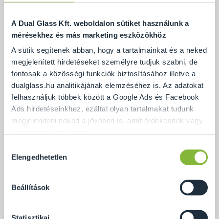
A Dual Glass Kft. weboldalon sütiket használunk a
mérésekhez és más marketing eszközökhöz
A sütik segítenek abban, hogy a tartalmainkat és a neked
megjelenített hirdetéseket személyre tudjuk szabni, de
fontosak a közösségi funkciók biztosításához illetve a
dualglass.hu analitikájának elemzéséhez is. Az adatokat
felhasználjuk többek között a Google Ads és Facebook
Ads hirdetéseinkhez, ezáltal olyan tartalmakat tudunk
megjeleníteni neked a jövőben is, amit érdekesnek vagy
hasznosnak találhatsz.
Hozzájárulás
Ennek a biztosításához
arra kérünk, hogy engedd meg
Elengedhetetlen
kiválasztása
számunkra minden mérés használatát.
Természetesen
soha semmilyen formában nem fogunk visszaélni ezzel
Beállítások
és később bármikor megváltoztathatod a döntésed ezzel
kapcsolatban. Előre is köszönjük!
Statisztikai