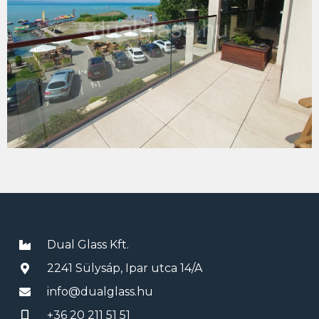
Dual Glass Kft.
2241 Sülysáp, Ipar utca 14/A
info@dualglass.hu
+36 20 211 51 51