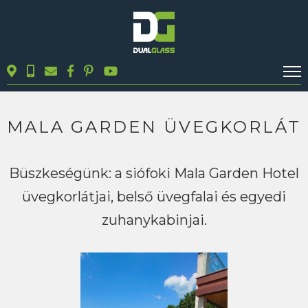
KALKULÁTOROK
TERMÉKEK
MALA GARDEN ÜVEGKORLÁT
BLOG
MUNKÁINK
Büszkeségünk: a siófoki Mala Garden Hotel
KAPCSOLAT
üvegkorlátjai, belső üvegfalai és egyedi
zuhanykabinjai.
Keresés