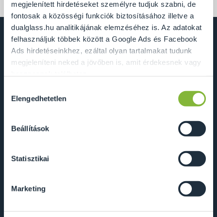
megjelenített hirdetéseket személyre tudjuk szabni, de
fontosak a közösségi funkciók biztosításához illetve a
dualglass.hu analitikájának elemzéséhez is. Az adatokat
felhasználjuk többek között a Google Ads és Facebook
Ads hirdetéseinkhez, ezáltal olyan tartalmakat tudunk
Dual Glass Kft.
megjeleníteni neked a jövőben is, amit érdekesnek vagy
2241 Sülysáp, Ipar utca 14/A
hasznosnak találhatsz.
info@dualglass.hu
Hozzájárulás
Ennek a biztosításához
arra kérünk, hogy engedd meg
Elengedhetetlen
+36 20 211 51 51
kiválasztása
számunkra minden mérés használatát.
Természetesen
soha semmilyen formában nem fogunk visszaélni ezzel
Beállítások
és később bármikor megváltoztathatod a döntésed ezzel
Adatkezelés és süti szabályzat
kapcsolatban. Előre is köszönjük!
ÁSZF
Statisztikai
ÉMI-TÜV tanúsítvány
Marketing
RAL színkódok
Letölthető dokumentumok