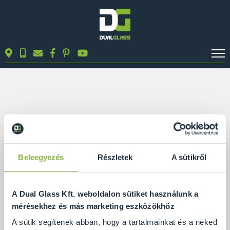
KALKULÁTOROK
TERMÉKEK
BLOG
MUNKÁINK
KAPCSOLAT
Beleegyezés
Részletek
A sütikről
Keresés
A Dual Glass Kft. weboldalon sütiket használunk a
mérésekhez és más marketing eszközökhöz
A sütik segítenek abban, hogy a tartalmainkat és a neked