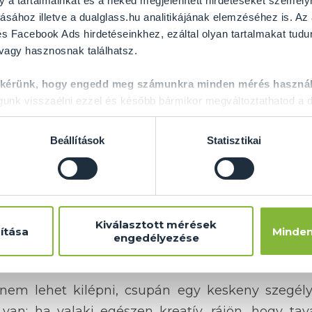
y a tartalmainkat és a neked megjelenített hirdetéseket személy
ásához illetve a dualglass.hu analitikájának elemzéséhez is. Az
s Facebook Ads hirdetéseinkhez, ezáltal olyan tartalmakat tudu
 vagy hasznosnak találhatsz.
 kérünk, hogy engedd meg számunkra minden mérés használ
nk visszaélni ezzel és később bármikor megváltoztathatod a d
Beállítások
Statisztikai
, feleslegesnek tartják, nem számolnak vele, 
külsejével, nem fektetnek sem pénzt, sem energ
a korlát cseréjével különlegesebbé lehet tenni
Kiválasztott mérések
ítása
Minden
ngatlan külsejét. A francia erkély, mint tudjuk, 
engedélyezése
viszont igazán szép dísze lehet otthonának.
 nem lehet kilépni, csupán egy keskeny szegél
an: ha valaki egészen kreatív, rájön, hogy tav