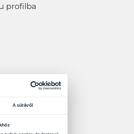
u profilba
A sütikről
ökhöz