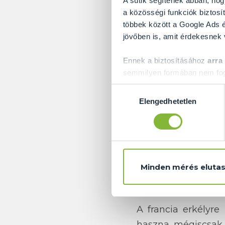
A sütik segítenek abban, hog
a közösségi funkciók biztosít
többek között a Google Ads é
jövőben is, amit érdekesnek
Ennek a biztosításához
arra
semmilyen formában nem fogu
Előre is köszönjük!
Hozzájárulás
Elengedhetetlen
kiválasztása
Sokan nem kedvelik
is foglalkoznak a 
Pedig már a franci
Minden mérés elutas
ezáltal az egész i
értékű erkélyként, 
A francia erkélyre
haszna mégiscsak v