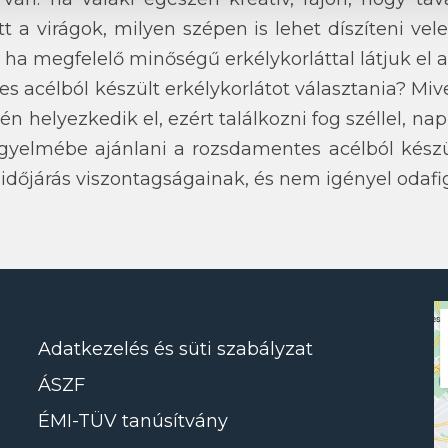
 a virágok, milyen szépen is lehet díszíteni vele
ha megfelelő minőségű erkélykorláttal látjuk el a
acélból készült erkélykorlátot választania? Mive
én helyezkedik el, ezért találkozni fog széllel, nap
igyelmébe ajánlani a rozsdamentes acélból készül
z időjárás viszontagságainak, és nem igényel odafig
Adatkezelés és süti szabályzat
ÁSZF
ÉMI-TÜV tanúsítvány