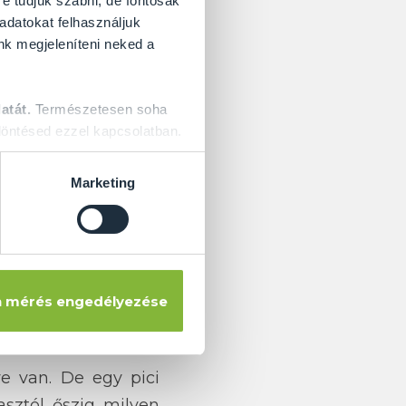
re tudjuk szabni, de fontosak
 adatokat felhasználjuk
nk megjeleníteni neked a
atát.
Természetesen soha
öntésed ezzel kapcsolatban.
Marketing
nem használják, nem
iát a felújításába.
 a megjelenését, és
 mérés engedélyezése
nem szerepel teljes
ye van. De egy pici
asztól őszig milyen