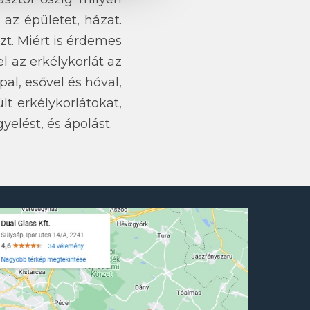
 az épületet, házat.
zt. Miért is érdemes
l az erkélykorlát az
pal, esővel és hóval,
t erkélykorlátokat,
yelést, és ápolást.