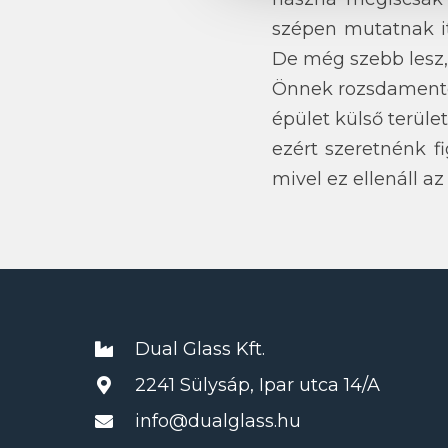
szépen mutatnak itt
De még szebb lesz, 
Önnek rozsdamentes 
épület külső terület
ezért szeretnénk f
mivel ez ellenáll a
Dual Glass Kft.
2241 Sülysáp, Ipar utca 14/A
info@dualglass.hu