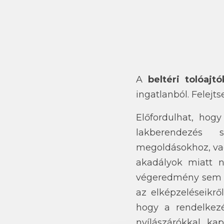
A
beltéri tolóajt
ingatlanból. Felej
Előfordulhat, ho
lakberendezés s
megoldásokhoz, vag
akadályok miatt n
végeredmény sem l
az elképzeléseikről
hogy a rendelkezé
nyílászárókkal ka