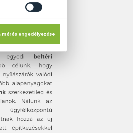
belül telepíthetők.
ltéri tolóajtókkal
átran a szabadjára
 mérés engedélyezése
az egyedi
beltéri
őbb célunk, hogy
nyílászárók valódi
lóbb alapanyagokat
ink
szerkezetileg és
talanok. Nálunk az
 ügyfélközpontú
hatnak hozzá az új
ett építkezésekkel