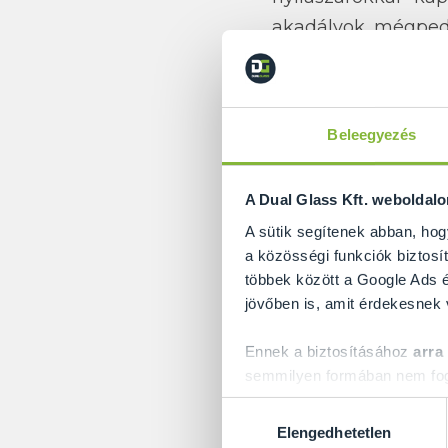
akadályok, mégped
A
beltéri tolóajtó
alkalmazkodni az 
kellemesebb, bará
Beleegyezés
szabad mozgást a 
hiszen az ajtósz
A Dual Glass Kft. weboldal
nyílászárók már
A sütik segítenek abban, hog
hagyományos ajtó
a közösségi funkciók biztosít
többek között a Google Ads é
rengeteg izgalmas 
jövőben is, amit érdekesnek
segítséget nyúj
megszabadulhatnak 
Ennek a biztosításához
arra
semmilyen formában nem fogu
A
beltéri tolóajt
Előre is köszönjük!
Hozzájárulás
tartogatnak az emb
Elengedhetetlen
kiválasztása