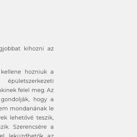
jobbat kihozni az
kellene hozniuk a
épületszerkezeti
kinek felel meg. Az
 gondolják, hogy a
 nem mondanának le
yek lehetővé teszik,
zik. Szerencsére a
vel leküzdhetők az