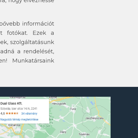
ra, hogy élvezhesse
bővebb információt
at fotókat. Ezek a
őek, szolgáltatásunk
adná a rendelését,
en! Munkatársaink