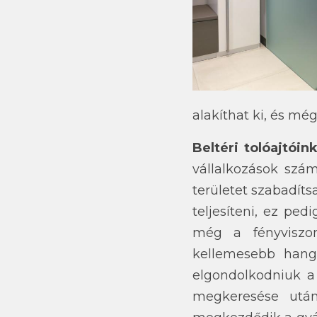
alakíthat ki, és mé
Beltéri tolóajtóin
vállalkozások szá
területet szabadíts
teljesíteni, ez ped
még a fényviszon
kellemesebb hangu
elgondolkodniuk a 
megkeresése után