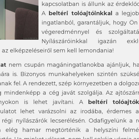
kapcsolatban is állunk az érdeklő
A
beltéri tolóajtóinkkal
a legjob
ingatlanból, garantáljuk, hogy Ön
végeredménnyel és szolgáltatá
Nyílászáróinkkal igazán exkl
g az elképzeléseiről sem kell lemondania!
kat
nem csupán magáningatlanokba ajánljuk, h
mára is. Bizonyos munkahelyeken szintén szüksé
anak fel. A rendezett, szép környezetben a dolgo
ig mindenképp a cég javát szolgálja. Az ajtószár
yokon is lehet javítani. A
beltéri tolóajtó
latot lehet varázsolni az irodába, érdemes 
régi nyílászárók lecserélésén. Odafigyelünk a rö
 elég hamar megtörténik a helyszíni felmé