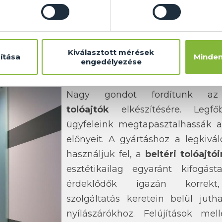
lésük is jóval egyszerűbb, nagyon rövid időn 
a igazán ízléses megoldásokat kínálunk a be
edi igényeket is teljesítünk, a megrendelők b
iájukat.
Kiválasztott mérések
ítása
Minden
engedélyezése
óajtó, igényes kivitelben!
Nagy gondot fordítunk 
tolóajtók
elkészítésére. Legf
ügyfeleink megtapasztalhassák a 
előnyeit. A gyártáshoz a legkivá
használjuk fel, a
beltéri tolóajtó
esztétikailag egyaránt kifogás
érdeklődők igazán korrekt,
szolgáltatás keretein belül jut
nyílászárókhoz. Felújítások mell