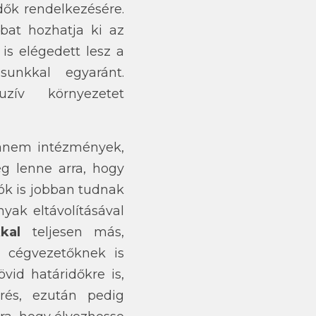
dők rendelkezésére.
bat hozhatja ki az
 is elégedett lesz a
sunkkal egyaránt.
uzív környezetet
anem intézmények,
g lenne arra, hogy
zók is jobban tudnak
nyak eltávolításával
kkal
teljesen más,
a cégvezetőknek is
vid határidőkre is,
rés, ezután pedig