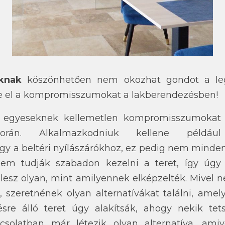
óknak
köszönhetően nem okozhat gondot a leg
tse el a kompromisszumokat a lakberendezésben!
gy egyeseknek kellemetlen kompromisszumokat 
orán. Alkalmazkodniuk kellene például 
y a beltéri nyílászárókhoz, ez pedig nem minden
em tudják szabadon kezelni a teret, így úgy
esz olyan, mint amilyennek elképzelték. Mivel
, szeretnének olyan alternatívákat találni, amel
sre álló teret úgy alakítsák, ahogy nekik tets
pcsolatban már létezik olyan alternatíva, ami