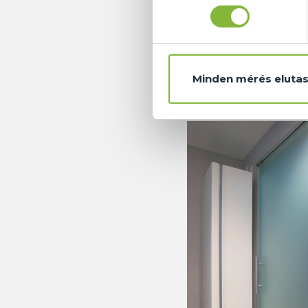
kialakítani. Szere
Ügyfeleink számár
kapcsolatban. Egy
engedhetik a fantáz
Minden mérés elutas
Beltéri tol