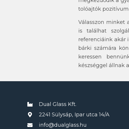
megkezdődik a gyár
tolóajtók pozitívu
Válasszon minket
is találhat szolg
referenciáink akár 
bárki számára kön
keressen bennünk
készséggel állnak 
Dual Glass Kft.
2241 Sülysáp, Ipar utca 14/A
info@dualglass.hu