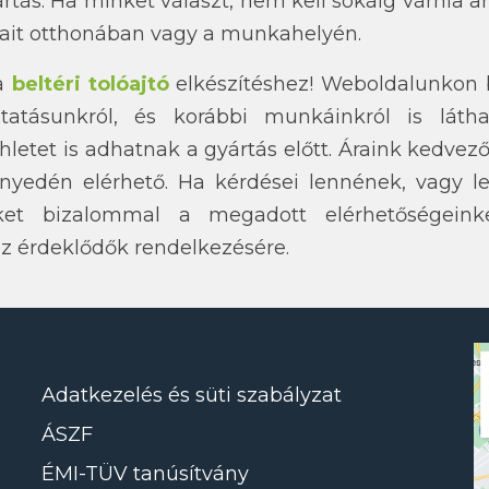
tás. Ha minket választ, nem kell sokáig várnia ar
mait otthonában vagy a munkahelyén.
 a
beltéri tolóajtó
elkészítéshez! Weboldalunkon 
áltatásunkról, és korábbi munkáinkról is láth
ihletet is adhatnak a gyártás előtt. Áraink kedvez
nyedén elérhető. Ha kérdései lennének, vagy le
et bizalommal a megadott elérhetőségeink
az érdeklődők rendelkezésére.
Adatkezelés és süti szabályzat
ÁSZF
ÉMI-TÜV tanúsítvány