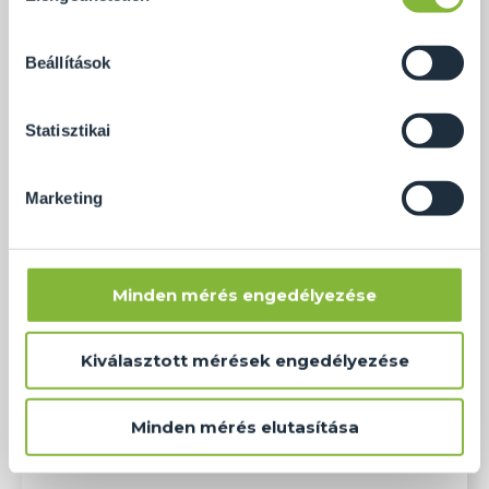
számunkra minden mérés használatát.
Természetesen
soha semmilyen formában nem fogunk visszaélni ezzel
Beállítások
és később bármikor megváltoztathatod a döntésed ezzel
kapcsolatban. Előre is köszönjük!
Statisztikai
Marketing
Minden mérés engedélyezése
Kiválasztott mérések engedélyezése
Négyrészes, dekoros zuhanyfal, Ebes
Minden mérés elutasítása