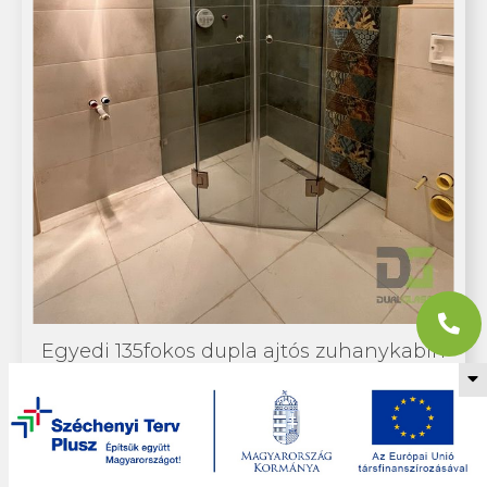
Egyedi 135fokos dupla ajtós zuhanykabin