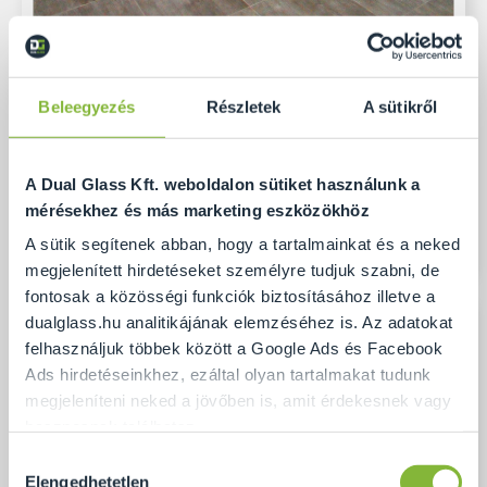
Beleegyezés
Részletek
A sütikről
Keret nélküli egyedi zuhanykabin
A Dual Glass Kft. weboldalon sütiket használunk a
mérésekhez és más marketing eszközökhöz
A sütik segítenek abban, hogy a tartalmainkat és a neked
megjelenített hirdetéseket személyre tudjuk szabni, de
fontosak a közösségi funkciók biztosításához illetve a
dualglass.hu analitikájának elemzéséhez is. Az adatokat
felhasználjuk többek között a Google Ads és Facebook
Ads hirdetéseinkhez, ezáltal olyan tartalmakat tudunk
megjeleníteni neked a jövőben is, amit érdekesnek vagy
hasznosnak találhatsz.
Hozzájárulás
Ennek a biztosításához
arra kérünk, hogy engedd meg
Elengedhetetlen
kiválasztása