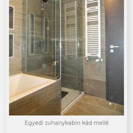
Egyedi zuhanykabin kád mellé