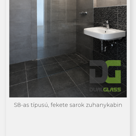
S8-as típusú, fekete sarok zuhanykabin