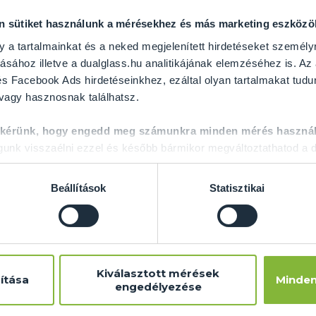
on sütiket használunk a mérésekhez és más marketing eszköz
y a tartalmainkat és a neked megjelenített hirdetéseket személy
ásához illetve a dualglass.hu analitikájának elemzéséhez is. Az
s Facebook Ads hirdetéseinkhez, ezáltal olyan tartalmakat tudu
 vagy hasznosnak találhatsz.
 kérünk, hogy engedd meg számunkra minden mérés használ
nk visszaélni ezzel és később bármikor megváltoztathatod a d
Beállítások
Statisztikai
risics - Vár - Tükör
Jurisics - Vár - Üve
építés
Kiválasztott mérések
ítása
Minden
engedélyezése