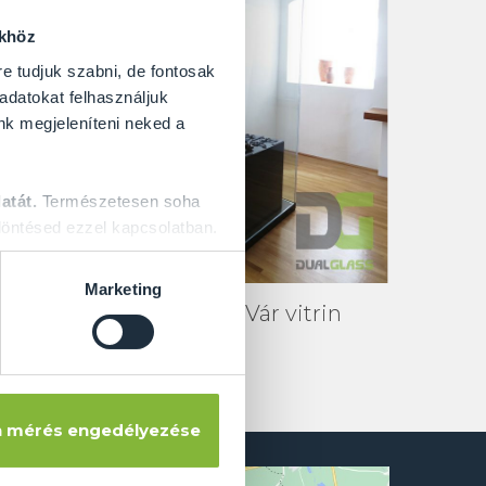
ökhöz
re tudjuk szabni, de fontosak
 adatokat felhasználjuk
nk megjeleníteni neked a
atát.
Természetesen soha
öntésed ezzel kapcsolatban.
Marketing
gfal
Jurisics - Vár vitrin
 mérés engedélyezése