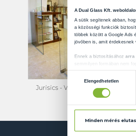
A Dual Glass Kft. weboldal
A sütik segítenek abban, hog
a közösségi funkciók biztosít
többek között a Google Ads é
jövőben is, amit érdekesnek
Ennek a biztosításához
arra
semmilyen formában nem fogu
Előre is köszönjük!
Hozzájárulás
Elengedhetetlen
kiválasztása
Jurisics - Vár - Üvegfal
Ju
Minden mérés elutas