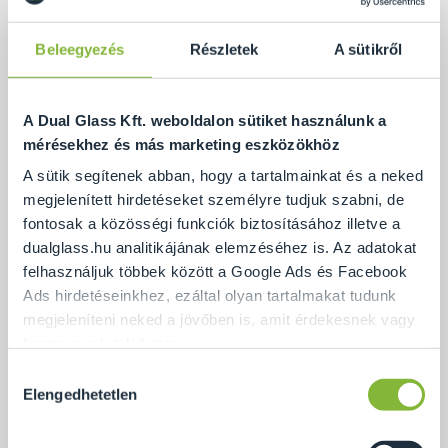
Beleegyezés
Részletek
A sütikről
A Dual Glass Kft. weboldalon sütiket használunk a
Több mint 500 folyóméter üvegkorlát került az
mérésekhez és más marketing eszközökhöz
épületekre, Cortizo és Bohle profilok
A sütik segítenek abban, hogy a tartalmainkat és a neked
felhasználásával.
megjelenített hirdetéseket személyre tudjuk szabni, de
fontosak a közösségi funkciók biztosításához illetve a
dualglass.hu analitikájának elemzéséhez is. Az adatokat
felhasználjuk többek között a Google Ads és Facebook
Ads hirdetéseinkhez, ezáltal olyan tartalmakat tudunk
megjeleníteni neked a jövőben is, amit érdekesnek vagy
hasznosnak találhatsz.
Hozzájárulás
Ennek a biztosításához
arra kérünk, hogy engedd meg
Elengedhetetlen
kiválasztása
számunkra minden mérés használatát.
Természetesen
soha semmilyen formában nem fogunk visszaélni ezzel