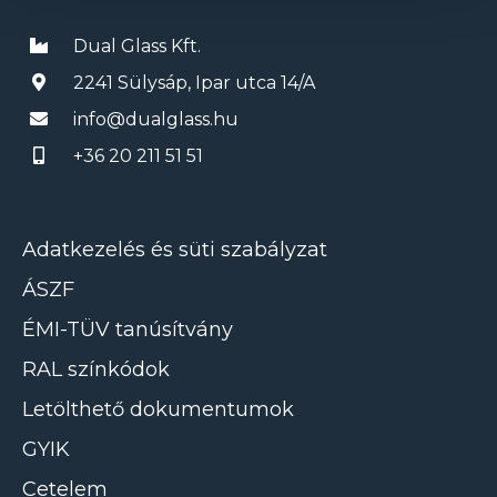
Dual Glass Kft.
2241 Sülysáp, Ipar utca 14/A
info@dualglass.hu
+36 20 211 51 51
Adatkezelés és süti szabályzat
ÁSZF
ÉMI-TÜV tanúsítvány
RAL színkódok
Letölthető dokumentumok
GYIK
Cetelem