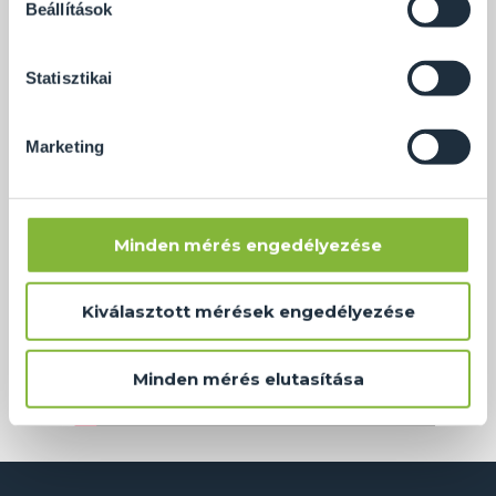
Beállítások
és később bármikor megváltoztathatod a döntésed ezzel
kapcsolatban. Előre is köszönjük!
Statisztikai
Marketing
Minden mérés engedélyezése
Kiválasztott mérések engedélyezése
Minden mérés elutasítása