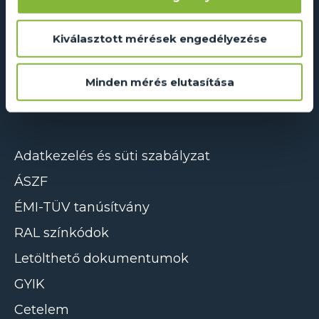
Dual Glass Kft.
Kiválasztott mérések engedélyezése
2241 Sülysáp, Ipar utca 14/A
info@dualglass.hu
Minden mérés elutasítása
+36 20 211 51 51
Adatkezelés és süti szabályzat
ÁSZF
ÉMI-TÜV tanúsítvány
RAL színkódok
Letölthető dokumentumok
GYIK
Cetelem