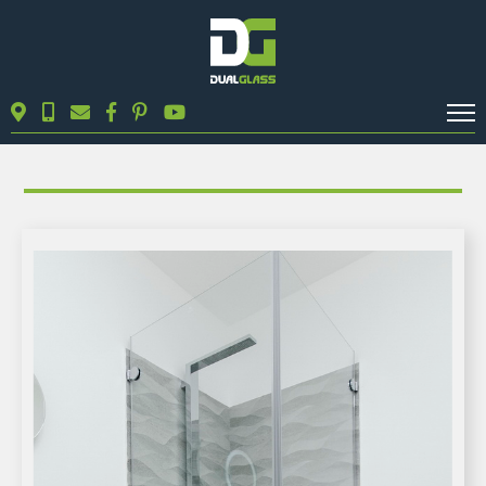
KALKULÁTOROK
TERMÉKEK
BLOG
MUNKÁINK
KAPCSOLAT
Keresés