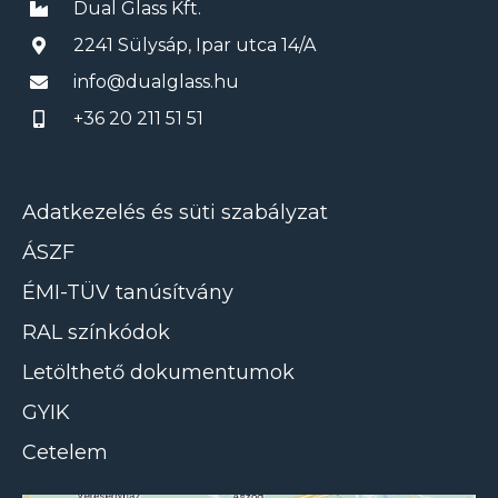
Dual Glass Kft.
2241 Sülysáp, Ipar utca 14/A
info@dualglass.hu
+36 20 211 51 51
Adatkezelés és süti szabályzat
ÁSZF
ÉMI-TÜV tanúsítvány
RAL színkódok
Letölthető dokumentumok
GYIK
Cetelem