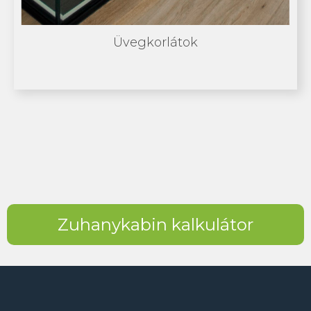
Üvegkorlátok
Zuhanykabin kalkulátor