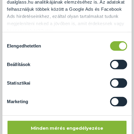
dualglass.hu analitikájának elemzéséhez is. Az adatokat
felhasználjuk többek között a Google Ads és Facebook
Ads hirdetéseinkhez, ezáltal olyan tartalmakat tudunk
megjeleníteni neked a jövőben is, amit érdekesnek vagy
hasznosnak találhatsz.
Hozzájárulás
Ennek a biztosításához
arra kérünk, hogy engedd meg
Elengedhetetlen
kiválasztása
számunkra minden mérés használatát.
Természetesen
soha semmilyen formában nem fogunk visszaélni ezzel
Beállítások
és később bármikor megváltoztathatod a döntésed ezzel
kapcsolatban. Előre is köszönjük!
Statisztikai
Üvegfalak és üvegajtók
Marketing
Minden mérés engedélyezése