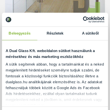
Beleegyezés
Részletek
A sütikről
Az A3-as típusú zuhanyajtó jellemzői
A Dual Glass Kft. weboldalon sütiket használunk a
mérésekhez és más marketing eszközökhöz
Ha az egyrészes zuhanyfülke ajtó helyhiány miatt
A sütik segítenek abban, hogy a tartalmainkat és a neked
nem férne el (törölközőszárító, radiátor stb.), vagy
megjelenített hirdetéseket személyre tudjuk szabni, de
már túl széles lenne (több mint 90 cm), akkor
fontosak a közösségi funkciók biztosításához illetve a
dualglass.hu analitikájának elemzéséhez is. Az adatokat
megoszthatjuk a zuhanykabint egy keskenyebb fix
felhasználjuk többek között a Google Ads és Facebook
üvegre és egy zuhanyajtóra. Az A3-as típusú
Ads hirdetéseinkhez, ezáltal olyan tartalmakat tudunk
zuhanyajtó esetében az ajtó a fix üveg elemre
megjeleníteni neked a jövőben is, amit érdekesnek vagy
rögzített két darab ajtózsanérról nyílik, és a falra
hasznosnak találhatsz.
záródik. A szerelvények anyaga lehet réz, illetve