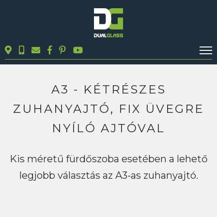
KALKULÁTOROK
TERMÉKEK
A3 - KÉTRÉSZES
BLOG
ZUHANYAJTÓ, FIX ÜVEGRE
MUNKÁINK
NYÍLÓ AJTÓVAL
KAPCSOLAT
Kis méretű fürdőszoba esetében a lehető
Keresés
legjobb választás az A3-as zuhanyajtó.