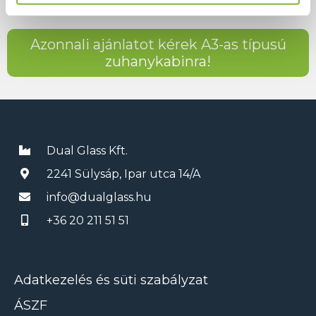
kivitelezhető.
Azonnali ajánlatot kérek A3-as típusú
zuhanykabinra!
Dual Glass Kft.
2241 Sülysáp, Ipar utca 14/A
info@dualglass.hu
+36 20 211 51 51
Adatkezelés és süti szabályzat
ÁSZF