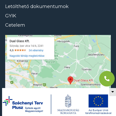
Letölthető dokumentumok
GYIK
Cetelem
DualGlass Kft. 2023
Programozta a
Netmetro
Tervezte az
FFM