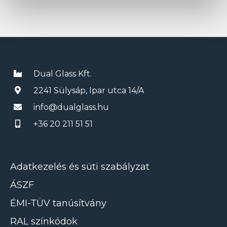
Dual Glass Kft.
2241 Sülysáp, Ipar utca 14/A
info@dualglass.hu
+36 20 211 51 51
Adatkezelés és süti szabályzat
ÁSZF
ÉMI-TÜV tanúsítvány
RAL színkódok