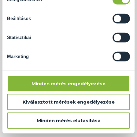
kiválasztása
számunkra minden mérés használatát.
Természetesen
soha semmilyen formában nem fogunk visszaélni ezzel
Beállítások
és később bármikor megváltoztathatod a döntésed ezzel
kapcsolatban. Előre is köszönjük!
Statisztikai
Marketing
Minden mérés engedélyezése
Kiválasztott mérések engedélyezése
Minden mérés elutasítása