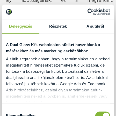
hely adottságainak, és a megrendelő
elképzeléseinek is megfelelő. A kádra egy rövidebb
fix üveget telepítettünk, ennek az éléhez záródik az
ajtó, ami a megrendelőnk kérésére ebben az esetben
Beleegyezés
Részletek
A sütikről
befelé nyílik.
Az üvegfelület a hátsó falig teljesen leválasztja a
A Dual Glass Kft. weboldalon sütiket használunk a
teret, így lehetőségünk volt kialakítani egy
mérésekhez és más marketing eszközökhöz
átlagosnál nagyobb alapterületű zuhanyfülkét.
A sütik segítenek abban, hogy a tartalmainkat és a neked
megjelenített hirdetéseket személyre tudjuk szabni, de
fontosak a közösségi funkciók biztosításához illetve a
dualglass.hu analitikájának elemzéséhez is. Az adatokat
felhasználjuk többek között a Google Ads és Facebook
Ads hirdetéseinkhez, ezáltal olyan tartalmakat tudunk
megjeleníteni neked a jövőben is, amit érdekesnek vagy
hasznosnak találhatsz.
Hozzájárulás
Ennek a biztosításához
arra kérünk, hogy engedd meg
Elengedhetetlen