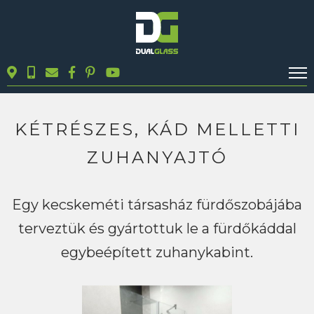
KALKULÁTOROK
TERMÉKEK
KÉTRÉSZES, KÁD MELLETTI
BLOG
ZUHANYAJTÓ
MUNKÁINK
KAPCSOLAT
Egy kecskeméti társasház fürdőszobájába
terveztük és gyártottuk le a fürdőkáddal
Keresés
egybeépített zuhanykabint.