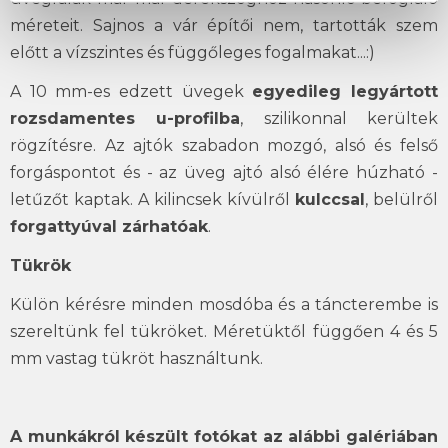
méreteit. Sajnos a vár építői nem, tartották szem
előtt a vízszintes és függőleges fogalmakat...:)
A 10 mm-es edzett üvegek
egyedileg legyártott
rozsdamentes u-profilba
, szilikonnal kerültek
rögzítésre. Az ajtók szabadon mozgó, alsó és felső
forgáspontot és - az üveg ajtó alsó élére húzható -
letűzőt kaptak. A kilincsek kívülről
kulccsal
, belülről
forgattyúval zárhatóak
.
Tükrök
Külön kérésre minden mosdóba és a táncterembe is
szereltünk fel tükröket. Méretüktől függően 4 és 5
mm vastag tükröt használtunk.
A munkákról készült fotókat az alábbi galériában