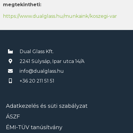
megtekintheti:
https://www.dualglass.hu/munkaink/koszegi-var
Dual Glass Kft.
2241 Sülysáp, Ipar utca 14/A
info@dualglass.hu
+36 20 211 51 51
Adatkezelés és süti szabályzat
ÁSZF
ÉMI-TÜV tanúsítvány