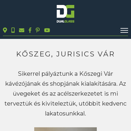
KALKULÁTOROK
TERMÉKEK
KŐSZEG, JURISICS VÁR
BLOG
MUNKÁINK
Sikerrel pályáztunk a Kőszegi Vár
KAPCSOLAT
kávézójának és shopjának kialakítására. Az
üvegeket és az acélszerkezetet is mi
Keresés
terveztük és kiviteleztük, utóbbit kedvenc
lakatosunkkal.