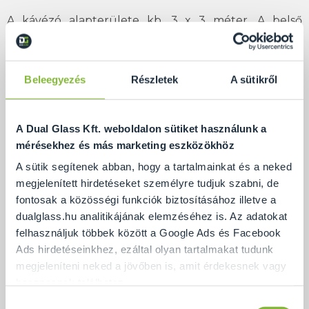
A kávézó alapterülete kb. 3 x 3 méter. A belső
padlószint kb. 10 cm-rel emeli ki a külső padló
síkjából a szerviz helyiséget. A külső üvegek minden
sarkát egyedileg gyártott (160 db!) 35 mm-es
Beleegyezés
Részletek
A sütikről
pontmegfogással
rögzítettük. Kivéve a 6 db pultnál
látható szegmenst, amelyek
zsanérral lettek
A Dual Glass Kft. weboldalon sütiket használunk a
rögzítve a kiadópult mentén
. Így lehajthatóak, és
mérésekhez és más marketing eszközökhöz
zárás után felhajthatóak, zárhatóak. Az alsó
A sütik segítenek abban, hogy a tartalmainkat és a neked
szegmens hátlapja a megrendelő által kért
színre
megjelenített hirdetéseket személyre tudjuk szabni, de
festett 10 mm-es edzett üveg
.
fontosak a közösségi funkciók biztosításához illetve a
dualglass.hu analitikájának elemzéséhez is. Az adatokat
felhasználjuk többek között a Google Ads és Facebook
Shop
Ads hirdetéseinkhez, ezáltal olyan tartalmakat tudunk
megjeleníteni neked a jövőben is, amit érdekesnek vagy
hasznosnak találhatsz.
Hozzájárulás