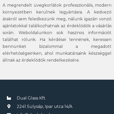
A megrendelt üvegkorlátok professzionális, modern
környezetben kerülnek legyártásra. A kedvező
árakról sem feledkezünk meg, nálunk igazán vonzó
ajánlatokkal találkozhatnak az érdeklődők a vásárlás
során. Weboldalunkon sok hasznos információt
találhat rólunk. Ha kérdései lennének, keressen
bennünket bizalommal a megadott
elérhetőségeinken, ahol munkatársaink készséggel
állnak az érdeklődők rendelkezésére.
Dual Glass Kft.
2241 Sülysáp, Ipar utca 14/A