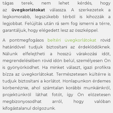
tágas terek, nem lehet kérdés, hogy
az
üvegkorlátokat
válassza. A szerkezetek a
legkomorabb, legszűkebb térből is kihozzák a
legjobbat. Felújítás után rá sem fog ismerni a térre,
garantáljuk, hogy elégedett lesz az összképpel.
A pontmegfogásos
beltéri üvegkorlátokat
rövid
határidővel tudjuk biztosítani az érdeklődőknek.
Nálunk elfelejtheti a hosszú várakozási időt,
megrendelésében rövid időn belül, személyesen Ön
is gyönyörködhet. Ha minket választ, igazi profikra
bízza az üvegkorlátokat. Természetesen kültérre is
tudjuk biztosítani a korlátot. Honlapunkon érdemes
körbenéznie, ahol számtalan korábbi munkáinkról,
projektünkről láthat fotót, így Ön előzetesen
megbizonyosodhat arról, hogy valóban
kifogástalanul dolgozunk.