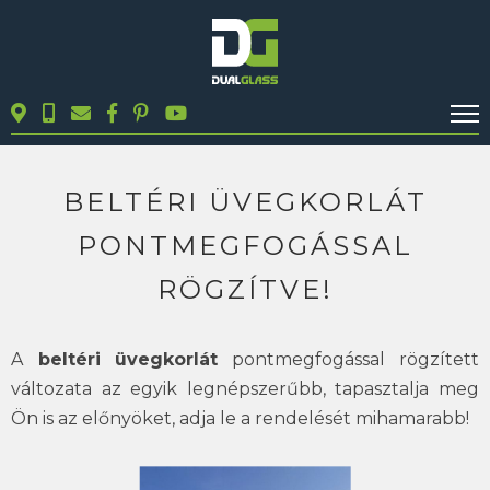
KALKULÁTOROK
TERMÉKEK
BELTÉRI ÜVEGKORLÁT
BLOG
PONTMEGFOGÁSSAL
MUNKÁINK
RÖGZÍTVE!
KAPCSOLAT
A
beltéri üvegkorlát
pontmegfogással rögzített
Keresés
változata az egyik legnépszerűbb, tapasztalja meg
Ön is az előnyöket, adja le a rendelését mihamarabb!