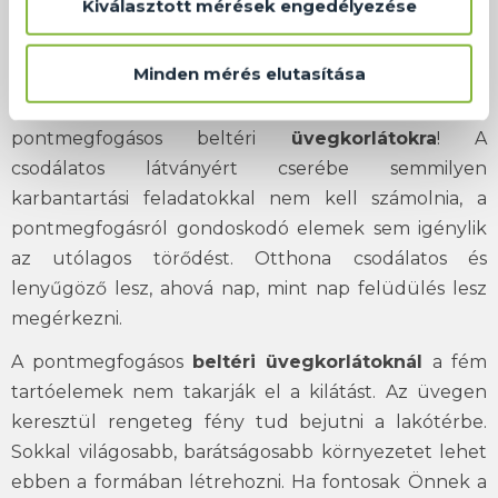
Kiválasztott mérések engedélyezése
megtapasztalhatja a
beltéri üvegkorlátok
előnyeit.
Ha otthona éppen átalakítás előtt áll, vagy építkezik,
Minden mérés elutasítása
és szeretne minél különlegesebb, látványosabb
megoldásokat alkalmazni, mindenképp gondoljon a
pontmegfogásos beltéri
üvegkorlátokra
! A
csodálatos látványért cserébe semmilyen
karbantartási feladatokkal nem kell számolnia, a
pontmegfogásról gondoskodó elemek sem igénylik
az utólagos törődést. Otthona csodálatos és
lenyűgöző lesz, ahová nap, mint nap felüdülés lesz
megérkezni.
A pontmegfogásos
beltéri üvegkorlátoknál
a fém
tartóelemek nem takarják el a kilátást. Az üvegen
keresztül rengeteg fény tud bejutni a lakótérbe.
Sokkal világosabb, barátságosabb környezetet lehet
ebben a formában létrehozni. Ha fontosak Önnek a