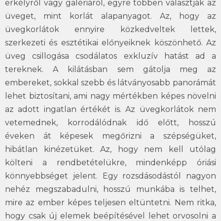
erkélyről vagy galériáról, egyre többen választják az
üveget, mint korlát alapanyagot. Az, hogy az
üvegkorlátok ennyire közkedveltek lettek,
szerkezeti és esztétikai előnyeiknek köszönhető. Az
üveg csillogása csodálatos exkluzív hatást ad a
tereknek. A kilátásban sem gátolja meg az
embereket, sokkal szebb és látványosabb panorámát
lehet biztosítani, ami nagy mértékben képes növelni
az adott ingatlan értékét is. Az üvegkorlátok nem
vetemednek, korrodálódnak idő előtt, hosszú
éveken át képesek megőrizni a szépségüket,
hibátlan kinézetüket. Az, hogy nem kell utólag
költeni a rendbetételükre, mindenképp óriási
könnyebbséget jelent. Egy rozsdásodástól nagyon
nehéz megszabadulni, hosszú munkába is telhet,
mire az ember képes teljesen eltüntetni. Nem ritka,
hogy csak új elemek beépítésével lehet orvosolni a