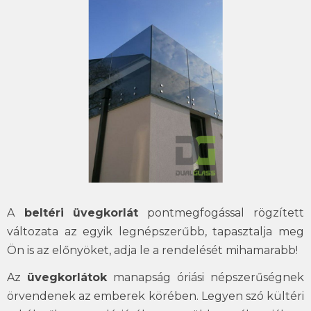
A
beltéri üvegkorlát
pontmegfogással rögzített
változata az egyik legnépszerűbb, tapasztalja meg
Ön is az előnyöket, adja le a rendelését mihamarabb!
Az
üvegkorlátok
manapság óriási népszerűségnek
örvendenek az emberek körében. Legyen szó kültéri