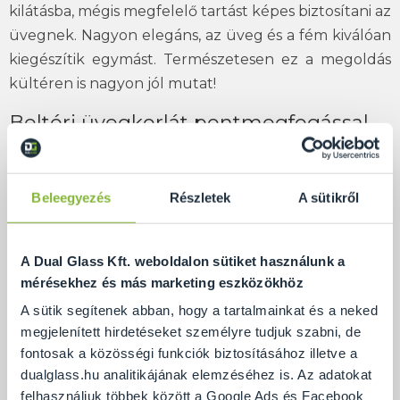
kilátásba, mégis megfelelő tartást képes biztosítani az
üvegnek. Nagyon elegáns, az üveg és a fém kiválóan
kiegészítik egymást. Természetesen ez a megoldás
kültéren is nagyon jól mutat!
Beltéri üvegkorlát pontmegfogással
rögzítve, minőségi kivitelben!
Beleegyezés
Részletek
A sütikről
A Dual Glass Kft. weboldalon sütiket használunk a
mérésekhez és más marketing eszközökhöz
A sütik segítenek abban, hogy a tartalmainkat és a neked
megjelenített hirdetéseket személyre tudjuk szabni, de
fontosak a közösségi funkciók biztosításához illetve a
dualglass.hu analitikájának elemzéséhez is. Az adatokat
felhasználjuk többek között a Google Ads és Facebook