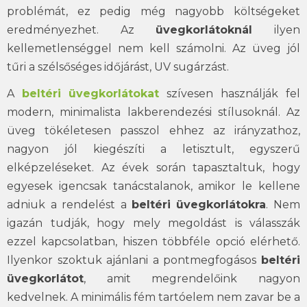
problémát, ez pedig még nagyobb költségeket
eredményezhet. Az
üvegkorlátoknál
ilyen
kellemetlenséggel nem kell számolni. Az üveg jól
tűri a szélsőséges időjárást, UV sugárzást.
A
beltéri üvegkorlátokat
szívesen használják fel
modern, minimalista lakberendezési stílusoknál. Az
üveg tökéletesen passzol ehhez az irányzathoz,
nagyon jól kiegészíti a letisztult, egyszerű
elképzeléseket. Az évek során tapasztaltuk, hogy
egyesek igencsak tanácstalanok, amikor le kellene
adniuk a rendelést a
beltéri üvegkorlátokra
. Nem
igazán tudják, hogy mely megoldást is válasszák
ezzel kapcsolatban, hiszen többféle opció elérhető.
Ilyenkor szoktuk ajánlani a pontmegfogásos
beltéri
üvegkorlátot
, amit megrendelőink nagyon
kedvelnek. A minimális fém tartóelem nem zavar be a