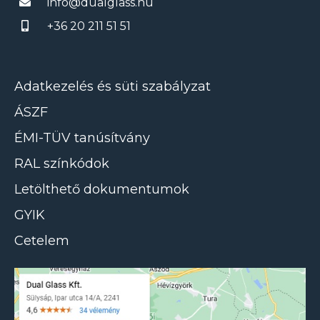
info@dualglass.hu
+36 20 211 51 51
Adatkezelés és süti szabályzat
ÁSZF
ÉMI-TÜV tanúsítvány
RAL színkódok
Letölthető dokumentumok
GYIK
Cetelem