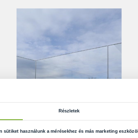
Részletek
on sütiket használunk a mérésekhez és más marketing eszköz