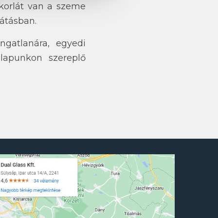
korlát van a szeme
látásban.
gatlanára, egyedi
onlapunkon szereplő