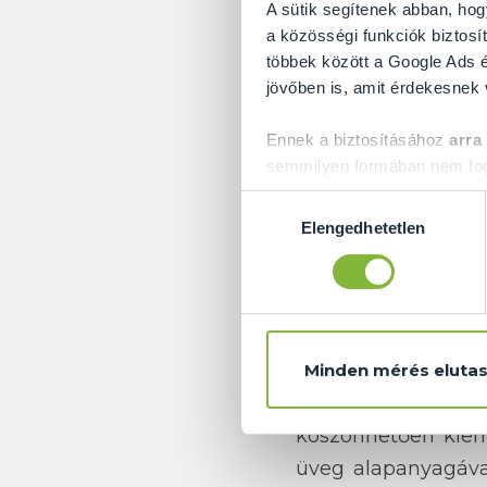
A sütik segítenek abban, hog
a közösségi funkciók biztosít
többek között a Google Ads é
jövőben is, amit érdekesnek
Ennek a biztosításához
arra
semmilyen formában nem fogu
Van egy tágas tetőt
Előre is köszönjük!
Hozzájárulás
szép időben? Ha a 
Elengedhetetlen
kiválasztása
kicsit különlegese
Egy
üveg korlátta
számára, akik ezen
feltűnik az egyedi 
Minden mérés elutas
Az
üveg korlátok
köszönhetően kieme
üveg alapanyagával