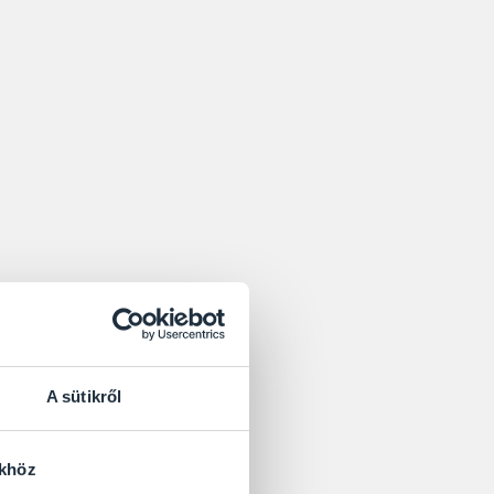
A sütikről
ökhöz