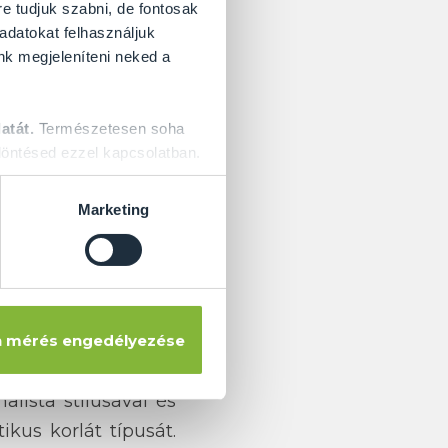
re tudjuk szabni, de fontosak
 adatokat felhasználjuk
nk megjeleníteni neked a
atát.
Természetesen soha
öntésed ezzel kapcsolatban.
tené a pihenő idejét
élyt pedig szeretné
Marketing
 korlátokat.
leges élmény azok
ülső szemlélőnek is
 mérés engedélyezése
et, egyediségüknek
lista stílusával és
kus korlát típusát.