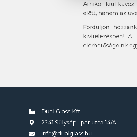
Amikor kiül kávéz
előtt, hanem az üv
Forduljon hozzán
kivitelezésben! A 
elérhetőségeink eg
Dual Glass Kft.
2241 Sülysáp, Ipar utca 14/A
info@dualglass.hu