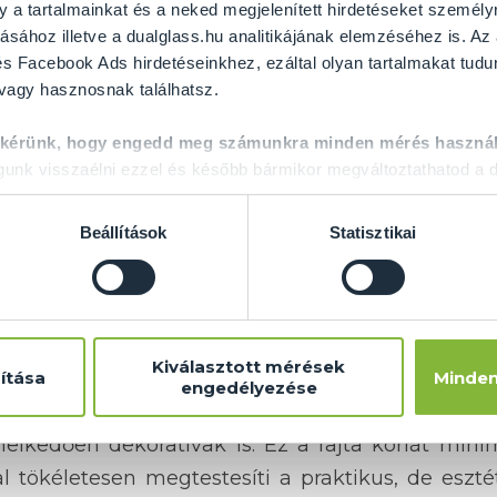
y a tartalmainkat és a neked megjelenített hirdetéseket személy
ásához illetve a dualglass.hu analitikájának elemzéséhez is. Az
s Facebook Ads hirdetéseinkhez, ezáltal olyan tartalmakat tudu
 vagy hasznosnak találhatsz.
 kérünk, hogy engedd meg számunkra minden mérés használ
nk visszaélni ezzel és később bármikor megváltoztathatod a d
erasza vagy egy olyan erkélye, ahol szívesen töl
teraszhoz páratlanul szép panoráma is jár, az erk
Beállítások
Statisztikai
bbé tenni, akkor mindenképpen javasoljuk az
üveg
l
körülvett erkély vagy terasz egészen külön
 a helyen tartózkodnak és nem utolsó sorban a k
megoldás.
Kiválasztott mérések
ítása
Minden
engedélyezése
jóval többet tudnak, mint körbe keríteni a ter
lkedően dekoratívak is. Ez a fajta korlát minima
 tökéletesen megtestesíti a praktikus, de esztéti