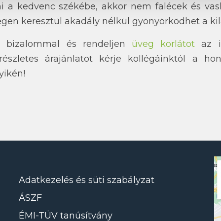
ni a kedvenc székébe, akkor nem falécek és vas
egen keresztül akadály nélkül gyönyörködhet a ki
k bizalommal és rendeljen
üveg korlátot
az in
részletes árajánlatot kérje kollégáinktól a h
yikén!
Adatkezelés és süti szabályzat
ÁSZF
ÉMI-TÜV tanúsítvány