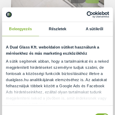
Beleegyezés
Részletek
A sütikről
Az A6-os típusú zuhanyajtó jellemzői
A Dual Glass Kft. weboldalon sütiket használunk a
mérésekhez és más marketing eszközökhöz
Az A6-os típusú, belapozható üvegajtókkal ellátott
A sütik segítenek abban, hogy a tartalmainkat és a neked
zuhanykabin az egyedileg gyártott zuhanyzók közül
megjelenített hirdetéseket személyre tudjuk szabni, de
a legkisebb helyigényű megoldás, hiszen nyitáskor
fontosak a közösségi funkciók biztosításához illetve a
teljesen a falra csukható, egyszerűen belapozható.
dualglass.hu analitikájának elemzéséhez is. Az adatokat
felhasználjuk többek között a Google Ads és Facebook
Ads hirdetéseinkhez, ezáltal olyan tartalmakat tudunk
A speciálisan kialakított “nem rugós” zsanérokat
megjeleníteni neked a jövőben is, amit érdekesnek vagy
használva az ajtó mindkét eleme a falra hajtható, így
hasznosnak találhatsz.
akár a teljes belépőnyílás használható.
Hozzájárulás