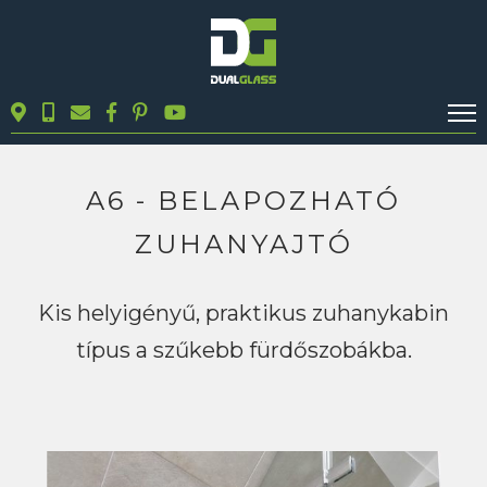
KALKULÁTOROK
TERMÉKEK
A6 - BELAPOZHATÓ
BLOG
ZUHANYAJTÓ
MUNKÁINK
KAPCSOLAT
Kis helyigényű, praktikus zuhanykabin
típus a szűkebb fürdőszobákba.
Keresés