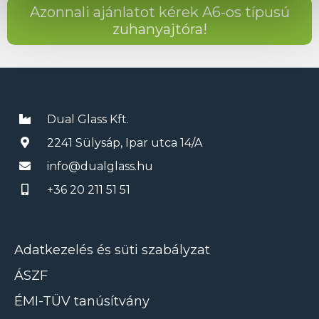
Azonnali ajánlatot kérek A6-os típusú
zuhanyajtóra!
Dual Glass Kft.
2241 Sülysáp, Ipar utca 14/A
info@dualglass.hu
+36 20 211 51 51
Adatkezelés és süti szabályzat
ÁSZF
ÉMI-TÜV tanúsítvány